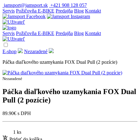
jamsport@jamsport.sk
+421 908 128 057
Servis
Požičovňa E-BIKE
Predajňa
Blog
Kontakt
Servis
Požičovňa E-BIKE
Predajňa
Blog
Kontakt
E-shop
Nezaradené
Páčka diaľkového uzamykania FOX Dual Pull (2 pozície)
Nezaradené
Páčka diaľkového uzamykania FOX Dual
Pull (2 pozície)
89.90
€
s DPH
1 ks
Pridať do košíka