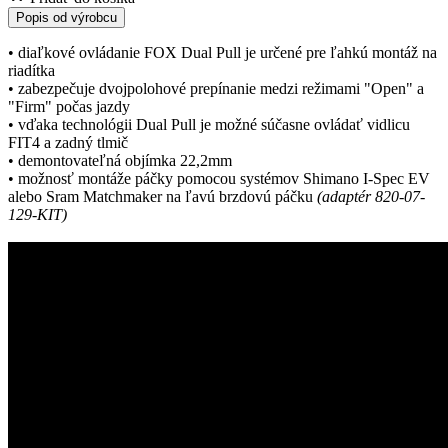
Popis od výrobcu
• diaľkové ovládanie FOX Dual Pull je určené pre ľahkú montáž na
riadítka
• zabezpečuje dvojpolohové prepínanie medzi režimami "Open" a
"Firm" počas jazdy
• vďaka technológii Dual Pull je možné súčasne ovládať vidlicu
FIT4 a zadný tlmič
• demontovateľná objímka 22,2mm
• možnosť montáže páčky pomocou systémov Shimano I-Spec EV
alebo Sram Matchmaker na ľavú brzdovú páčku
(adaptér 820-07-
129-KIT)