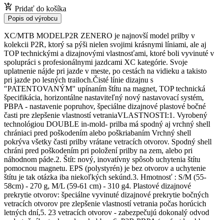
Pridať do košíka
Popis od výrobcu
XC/MTB MODELP2R ZENERO je najnovší model prilby v
kolekcii P2R, ktorý sa pýši nielen svojimi krásnymi líniami, ale aj
TOP technickými a dizajnovými vlastnosťami, ktoré boli vyvinuté v
spolupráci s profesionálnymi jazdcami XC kategórie. Svoje
uplatnenie nájde pri jazde v meste, po cestách na vidieku a takisto
pri jazde po lesných trailoch.Čisté línie dizajnu s
"PATENTOVANÝM" upínaním štítu na magnet, TOP technická
špecifikácia, horizontálne nastaviteľný nový nastavovací systém,
PBPA - nastavenie popruhov, špeciálne dizajnové plastové bočné
časti pre zlepšenie vlastností vetraniaVLASTNOSTI:1. Vyrobený
technológiou DOUBLE in-mold- prilba má spodný aj vrchný shell
chrániaci pred poškodením alebo poškriabaním Vrchný shell
pokrýva všetky časti prilby vrátane vetracích otvorov. Spodný shell
chráni pred poškodením pri položení prilby na zem, alebo pri
náhodnom páde.2. Štít: nový, inovatívny spôsob uchytenia štítu
pomocnou magnetu. EPS (polystyrén) je bez otvorov a uchytenie
štítu je tak otázka iba niekoľkých sekúnd.3. Hmotnosť : S/M (55-
58cm) - 270 g, M/L (59-61 cm) - 310 g4. Plastové dizajnové
prekrytie otvorov: špeciálne vyvinuté dizajnové prekrytie bočných
vetracích otvorov pre zlepšenie vlastností vetrania počas horúcich
letných dní,5. 23 vetracích otvorov - zabezpečujú dokonalý odvod