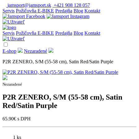
jamsport@jamsport.sk
+421 908 128 057
Servis
Požičovňa E-BIKE
Predajňa
Blog
Kontakt
Servis
Požičovňa E-BIKE
Predajňa
Blog
Kontakt
E-shop
Nezaradené
P2R ZENERO, S/M (55-58 cm), Satin Red/Satin Purple
Nezaradené
P2R ZENERO, S/M (55-58 cm), Satin
Red/Satin Purple
65.90
€
s DPH
1 ks