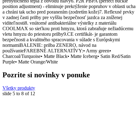
prebytočného tepla z obvodu hlavy6. P2R PBPA (perfect buckle
position adjustment) - eliminuje prekrýženie popruhov v oblasti ucha
a chráni tak ucho pred poranením (zodretím kože)7. Reflexné prvky
v zadnej časti prilby pre vyššiu bezpečnosť jazdca za zníženej
viditeľnosti8. vnútorné antibakteriálne výstelky z materiálu
COOLMAX so sieťkou proti hmyzu, ktorá zabraňuje nežiadúcemu
vletu hmyzu do priestoru prilby9.CE certifikát- je garantom
bezpečnosti a kvalitného spracovania v súlade s Európskymi
normamiBALENIE: prilba ZENERO, návod na
používanieFAREBNÉ ALTERNATÍVY:• Army green•
Charcoal/Turquoise• Matte Black• Matte Iceberg• Satin Red/Satin
Purple• Matte Orange/White
Pozrite si novinky v ponuke
Všetky produkty
slide
5 to 8
of 12