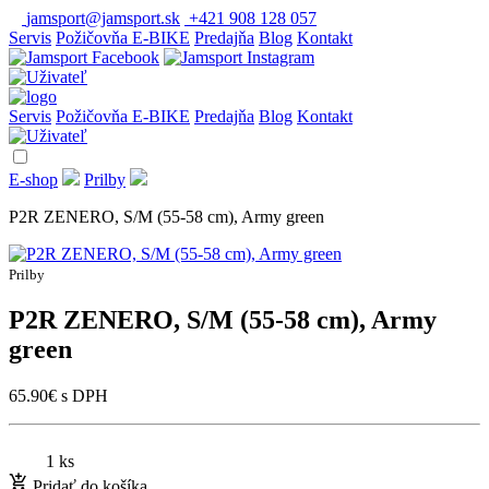
jamsport@jamsport.sk
+421 908 128 057
Servis
Požičovňa E-BIKE
Predajňa
Blog
Kontakt
Servis
Požičovňa E-BIKE
Predajňa
Blog
Kontakt
E-shop
Prilby
P2R ZENERO, S/M (55-58 cm), Army green
Prilby
P2R ZENERO, S/M (55-58 cm), Army
green
65.90
€
s DPH
1 ks
Pridať do košíka