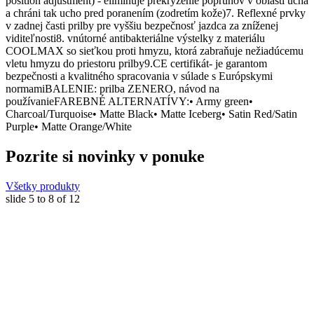
position adjustment) - eliminuje prekrýženie popruhov v oblasti ucha
a chráni tak ucho pred poranením (zodretím kože)7. Reflexné prvky
v zadnej časti prilby pre vyššiu bezpečnosť jazdca za zníženej
viditeľnosti8. vnútorné antibakteriálne výstelky z materiálu
COOLMAX so sieťkou proti hmyzu, ktorá zabraňuje nežiadúcemu
vletu hmyzu do priestoru prilby9.CE certifikát- je garantom
bezpečnosti a kvalitného spracovania v súlade s Európskymi
normamiBALENIE: prilba ZENERO, návod na
používanieFAREBNÉ ALTERNATÍVY:• Army green•
Charcoal/Turquoise• Matte Black• Matte Iceberg• Satin Red/Satin
Purple• Matte Orange/White
Pozrite si novinky v ponuke
Všetky produkty
slide
5 to 8
of 12