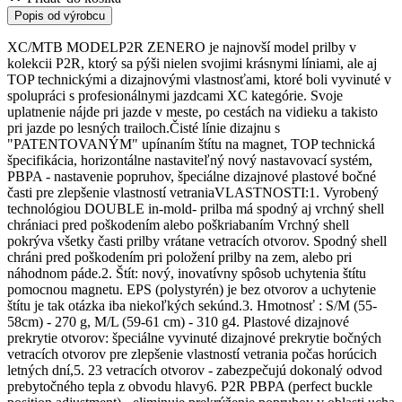
Popis od výrobcu
XC/MTB MODELP2R ZENERO je najnovší model prilby v
kolekcii P2R, ktorý sa pýši nielen svojimi krásnymi líniami, ale aj
TOP technickými a dizajnovými vlastnosťami, ktoré boli vyvinuté v
spolupráci s profesionálnymi jazdcami XC kategórie. Svoje
uplatnenie nájde pri jazde v meste, po cestách na vidieku a takisto
pri jazde po lesných trailoch.Čisté línie dizajnu s
"PATENTOVANÝM" upínaním štítu na magnet, TOP technická
špecifikácia, horizontálne nastaviteľný nový nastavovací systém,
PBPA - nastavenie popruhov, špeciálne dizajnové plastové bočné
časti pre zlepšenie vlastností vetraniaVLASTNOSTI:1. Vyrobený
technológiou DOUBLE in-mold- prilba má spodný aj vrchný shell
chrániaci pred poškodením alebo poškriabaním Vrchný shell
pokrýva všetky časti prilby vrátane vetracích otvorov. Spodný shell
chráni pred poškodením pri položení prilby na zem, alebo pri
náhodnom páde.2. Štít: nový, inovatívny spôsob uchytenia štítu
pomocnou magnetu. EPS (polystyrén) je bez otvorov a uchytenie
štítu je tak otázka iba niekoľkých sekúnd.3. Hmotnosť : S/M (55-
58cm) - 270 g, M/L (59-61 cm) - 310 g4. Plastové dizajnové
prekrytie otvorov: špeciálne vyvinuté dizajnové prekrytie bočných
vetracích otvorov pre zlepšenie vlastností vetrania počas horúcich
letných dní,5. 23 vetracích otvorov - zabezpečujú dokonalý odvod
prebytočného tepla z obvodu hlavy6. P2R PBPA (perfect buckle