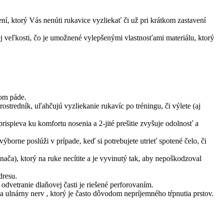
, ktorý Vás nenúti rukavice vyzliekať či už pri krátkom zastavení
j veľkosti, čo je umožnené vylepšenými vlastnosťami materiálu, ktorý
nom páde.
rostredník, uľahčujú vyzliekanie rukavíc po tréningu, či výlete (aj
ispieva ku komfortu nosenia a 2-jité prešitie zvyšuje odolnosť a
borne poslúži v prípade, keď si potrebujete utrieť spotené čelo, či
ača), ktorý na ruke necítite a je vyvinutý tak, aby nepoškodzoval
dresu.
odvetranie dlaňovej časti je riešené perforovaním.
na ulnárny nerv , ktorý je často dôvodom nepríjemného tŕpnutia prstov.