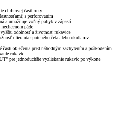
e chrbtovej časti ruky
lastnosťami) s perforovaním
tená a umožňuje voľný pohyb v zápästí
pri nechcenom páde
 vyššiu odolnosť a životnosť rukavice
žnosť utierania spoteného čela alebo okuliarov
iné časti oblečenia pred náhodným zachytením a poškodením
kanie rukavíc
 OUT" pre jednoduchšie vyzliekanie rukavíc po výkone