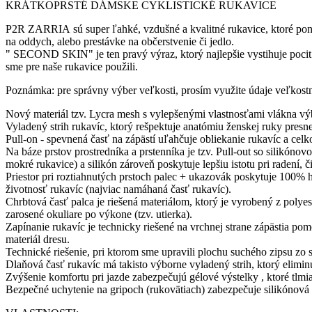
KRÁTKOPRSTÉ DÁMSKE CYKLISTICKÉ RUKAVICE
P2R ZARRIA sú super ľahké, vzdušné a kvalitné rukavice, ktoré ponúk
na oddych, alebo prestávke na občerstvenie či jedlo.
" SECOND SKIN" je ten pravý výraz, ktorý najlepšie vystihuje pocit 
sme pre naše rukavice použili.
Poznámka: pre správny výber veľkosti, prosím využite údaje veľkostn
Nový materiál tzv. Lycra mesh s vylepšenými vlastnosťami vlákna vý
Vyladený strih rukavíc, ktorý rešpektuje anatómiu ženskej ruky presn
Pull-on - spevnená časť na zápästí uľahčuje obliekanie rukavíc a celk
Na báze prstov prostredníka a prstenníka je tzv. Pull-out so silikónovo
mokré rukavice) a silikón zároveň poskytuje lepšiu istotu pri radení, č
Priestor pri roztiahnutých prstoch palec + ukazovák poskytuje 100% h
životnosť rukavíc (najviac namáhaná časť rukavíc).
Chrbtová časť palca je riešená materiálom, ktorý je vyrobený z polye
zarosené okuliare po výkone (tzv. utierka).
Zapínanie rukavíc je technicky riešené na vrchnej strane zápästia po
materiál dresu.
Technické riešenie, pri ktorom sme upravili plochu suchého zipsu zo 
Dlaňová časť rukavíc má takisto výborne vyladený strih, ktorý eliminu
Zvýšenie komfortu pri jazde zabezpečujú gélové výstelky , ktoré tlmia
Bezpečné uchytenie na gripoch (rukovätiach) zabezpečuje silikónová 