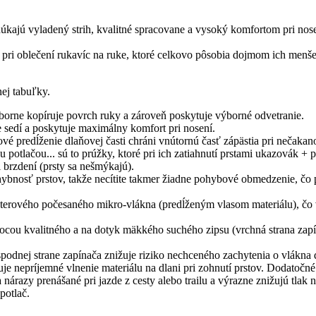
ajú vyladený strih, kvalitné spracovane a vysoký komfortom pri nosení
pri oblečení rukavíc na ruke, ktoré celkovo pôsobia dojmom ich menše
ej tabuľky.
borne kopíruje povrch ruky a zároveň poskytuje výborné odvetranie.
e sedí a poskytuje maximálny komfort pri nosení.
ové predĺženie dlaňovej časti chráni vnútornú časť zápästia pri nečaka
u potlačou... sú to prúžky, ktoré pri ich zatiahnutí prstami ukazovák + p
i brzdení (prsty sa nešmýkajú).
ybnosť prstov, takže necítite takmer žiadne pohybové obmedzenie, čo pr
sterového počesaného mikro-vlákna (predĺženým vlasom materiálu), čo vý
mocou kvalitného a na dotyk mäkkého suchého zipsu (vrchná strana zapín
spodnej strane zapínača znižuje riziko nechceného zachytenia o vlákna 
je nepríjemné vlnenie materiálu na dlani pri zohnutí prstov. Dodatočné 
 nárazy prenášané pri jazde z cesty alebo trailu a výrazne znižujú tlak 
potlač.