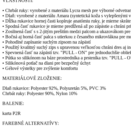
VLASTNOSTI:
• Chrbát ruky: vyrobené z materiálu Lycra mesh pre výborné odvetrani
• Dlaň: vyrobené z materiálu Amara (syntetická koža s vylepšenými v
• Dĺžka rukavice hornej časti kopíruje anatómiu ruky, je mierne skrá
• Spodná časť rukavice je mierne predĺžená až po zápästie a chráni 
• Zosilnená časť s s 2-jitým prešitím medzi palcom a ukazovákom pre
• Bočná aj horná časť palca s utierkou z česaného mikrovlákna pre mo
• Pohodlné zapínanie suchým zipsom na zápästí
• Použitý kvalitný suchý zips s upravenou veľkosťou chráni dres aj 
• Spevnená časť na zápästí tzv. "PULL - ON" pre jednoduchšie oblie
• Pútka so silikónom na báze prostredníka a prsteníka tzv. "PULL -
• Silikónová potlač na dlani pre bezpečný úchyt
• Gélové výstelky pre zvýšenie komfortu
MATERIÁLOVÉ ZLOŽENIE:
Dlaň rukavice: Polyester 92%, Polyuretán 5%, PVC 3%
Chrbát ruky: Polyester 90%, Nylon 10%
BALENIE:
karta P2R
FAREBNÉ ALTERNATÍVY: