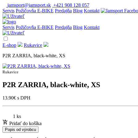
jamsport@jamsport.sk
+421 908 128 057
Servis
Požičovňa E-BIKE
Predajňa
Blog
Kontakt
Servis
Požičovňa E-BIKE
Predajňa
Blog
Kontakt
E-shop
Rukavice
P2R ZARRIA, black-white, XS
Rukavice
P2R ZARRIA, black-white, XS
13.90
€
s DPH
1 ks
Pridať do košíka
Popis od výrobcu