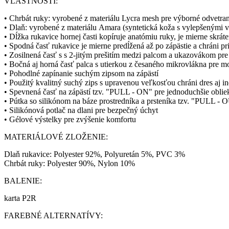
VLASTNOSTI:
• Chrbát ruky: vyrobené z materiálu Lycra mesh pre výborné odvetrani
• Dlaň: vyrobené z materiálu Amara (syntetická koža s vylepšenými v
• Dĺžka rukavice hornej časti kopíruje anatómiu ruky, je mierne skrá
• Spodná časť rukavice je mierne predĺžená až po zápästie a chráni 
• Zosilnená časť s s 2-jitým prešitím medzi palcom a ukazovákom pre
• Bočná aj horná časť palca s utierkou z česaného mikrovlákna pre mo
• Pohodlné zapínanie suchým zipsom na zápästí
• Použitý kvalitný suchý zips s upravenou veľkosťou chráni dres aj 
• Spevnená časť na zápästí tzv. "PULL - ON" pre jednoduchšie oblie
• Pútka so silikónom na báze prostredníka a prsteníka tzv. "PULL -
• Silikónová potlač na dlani pre bezpečný úchyt
• Gélové výstelky pre zvýšenie komfortu
MATERIÁLOVÉ ZLOŽENIE:
Dlaň rukavice: Polyester 92%, Polyuretán 5%, PVC 3%
Chrbát ruky: Polyester 90%, Nylon 10%
BALENIE:
karta P2R
FAREBNÉ ALTERNATÍVY: