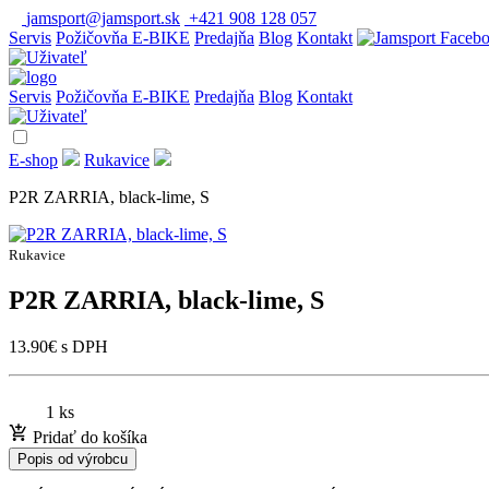
jamsport@jamsport.sk
+421 908 128 057
Servis
Požičovňa E-BIKE
Predajňa
Blog
Kontakt
Servis
Požičovňa E-BIKE
Predajňa
Blog
Kontakt
E-shop
Rukavice
P2R ZARRIA, black-lime, S
Rukavice
P2R ZARRIA, black-lime, S
13.90
€
s DPH
1 ks
Pridať do košíka
Popis od výrobcu