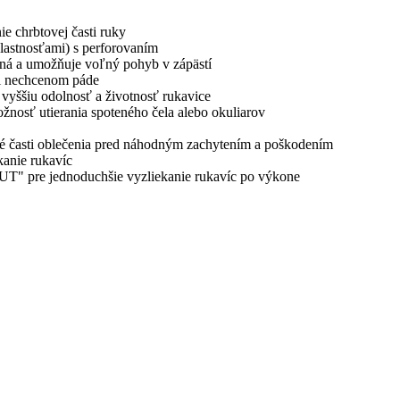
e chrbtovej časti ruky
lastnosťami) s perforovaním
tená a umožňuje voľný pohyb v zápästí
pri nechcenom páde
 vyššiu odolnosť a životnosť rukavice
žnosť utierania spoteného čela alebo okuliarov
iné časti oblečenia pred náhodným zachytením a poškodením
kanie rukavíc
 OUT" pre jednoduchšie vyzliekanie rukavíc po výkone