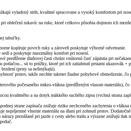
ajú vyladený strih, kvalitné spracovane a vysoký komfortom pri nosení
pri oblečení rukavíc na ruke, ktoré celkovo pôsobia dojmom ich menše
ej tabuľky.
borne kopíruje povrch ruky a zároveň poskytuje výborné odvetranie.
e sedí a poskytuje maximálny komfort pri nosení.
ové predĺženie dlaňovej časti chráni vnútornú časť zápästia pri nečaka
u potlačou... sú to prúžky, ktoré pri ich zatiahnutí prstami ukazovák + p
i brzdení (prsty sa nešmýkajú).
ybnosť prstov, takže necítite takmer žiadne pohybové obmedzenie, čo pr
sterového počesaného mikro-vlákna (predĺženým vlasom materiálu), čo vý
mocou kvalitného a na dotyk mäkkého suchého zipsu (vrchná strana zapín
spodnej strane zapínača znižuje riziko nechceného zachytenia o vlákna 
je nepríjemné vlnenie materiálu na dlani pri zohnutí prstov. Dodatočné 
 nárazy prenášané pri jazde z cesty alebo trailu a výrazne znižujú tlak 
potlač.