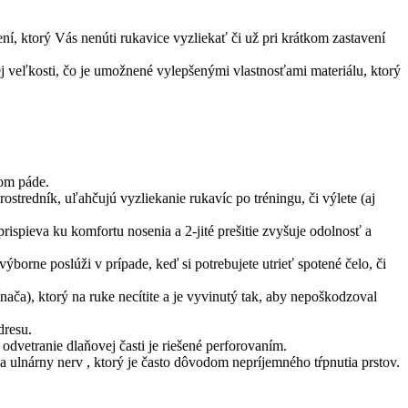
, ktorý Vás nenúti rukavice vyzliekať či už pri krátkom zastavení
j veľkosti, čo je umožnené vylepšenými vlastnosťami materiálu, ktorý
nom páde.
rostredník, uľahčujú vyzliekanie rukavíc po tréningu, či výlete (aj
ispieva ku komfortu nosenia a 2-jité prešitie zvyšuje odolnosť a
borne poslúži v prípade, keď si potrebujete utrieť spotené čelo, či
ača), ktorý na ruke necítite a je vyvinutý tak, aby nepoškodzoval
dresu.
odvetranie dlaňovej časti je riešené perforovaním.
na ulnárny nerv , ktorý je často dôvodom nepríjemného tŕpnutia prstov.