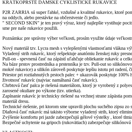
KRÁTKOPRSTÉ DÁMSKE CYKLISTICKÉ RUKAVICE
P2R ZARRIA sú super ľahké, vzdušné a kvalitné rukavice, ktoré ponúk
na oddych, alebo prestávke na občerstvenie či jedlo.
" SECOND SKIN" je ten pravý výraz, ktorý najlepšie vystihuje pocit 
sme pre naše rukavice použili.
Poznámka: pre správny výber veľkosti, prosím využite údaje veľkostn
Nový materiál tzv. Lycra mesh s vylepšenými vlastnosťami vlákna vý
Vyladený strih rukavíc, ktorý rešpektuje anatómiu ženskej ruky presn
Pull-on - spevnená časť na zápästí uľahčuje obliekanie rukavíc a celk
Na báze prstov prostredníka a prstenníka je tzv. Pull-out so silikónovo
mokré rukavice) a silikón zároveň poskytuje lepšiu istotu pri radení, č
Priestor pri roztiahnutých prstoch palec + ukazovák poskytuje 100% h
životnosť rukavíc (najviac namáhaná časť rukavíc).
Chrbtová časť palca je riešená materiálom, ktorý je vyrobený z polye
zarosené okuliare po výkone (tzv. utierka).
Zapínanie rukavíc je technicky riešené na vrchnej strane zápästia po
materiál dresu.
Technické riešenie, pri ktorom sme upravili plochu suchého zipsu zo 
Dlaňová časť rukavíc má takisto výborne vyladený strih, ktorý eliminu
Zvýšenie komfortu pri jazde zabezpečujú gélové výstelky , ktoré tlmia
Bezpečné uchytenie na gripoch (rukovätiach) zabezpečuje silikónová 