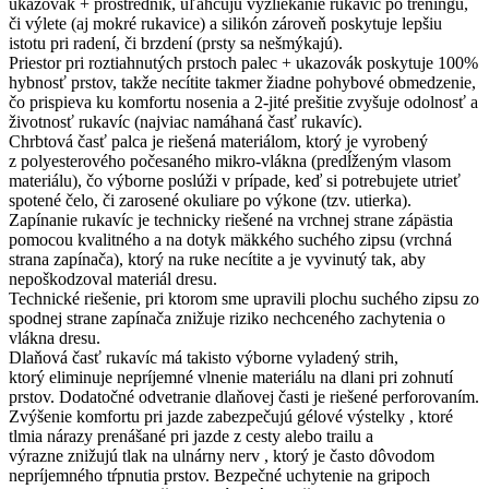
ukazovák + prostredník, uľahčujú vyzliekanie rukavíc po tréningu,
či výlete (aj mokré rukavice) a silikón zároveň poskytuje lepšiu
istotu pri radení, či brzdení (prsty sa nešmýkajú).
Priestor pri roztiahnutých prstoch palec + ukazovák poskytuje 100%
hybnosť prstov, takže necítite takmer žiadne pohybové obmedzenie,
čo prispieva ku komfortu nosenia a 2-jité prešitie zvyšuje odolnosť a
životnosť rukavíc (najviac namáhaná časť rukavíc).
Chrbtová časť palca je riešená materiálom, ktorý je vyrobený
z polyesterového počesaného mikro-vlákna (predĺženým vlasom
materiálu), čo výborne poslúži v prípade, keď si potrebujete utrieť
spotené čelo, či zarosené okuliare po výkone (tzv. utierka).
Zapínanie rukavíc je technicky riešené na vrchnej strane zápästia
pomocou kvalitného a na dotyk mäkkého suchého zipsu (vrchná
strana zapínača), ktorý na ruke necítite a je vyvinutý tak, aby
nepoškodzoval materiál dresu.
Technické riešenie, pri ktorom sme upravili plochu suchého zipsu zo
spodnej strane zapínača znižuje riziko nechceného zachytenia o
vlákna dresu.
Dlaňová časť rukavíc má takisto výborne vyladený strih,
ktorý eliminuje nepríjemné vlnenie materiálu na dlani pri zohnutí
prstov. Dodatočné odvetranie dlaňovej časti je riešené perforovaním.
Zvýšenie komfortu pri jazde zabezpečujú gélové výstelky , ktoré
tlmia nárazy prenášané pri jazde z cesty alebo trailu a
výrazne znižujú tlak na ulnárny nerv , ktorý je často dôvodom
nepríjemného tŕpnutia prstov. Bezpečné uchytenie na gripoch