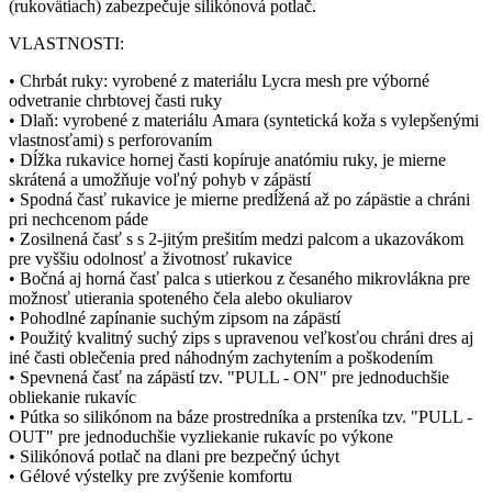
(rukovätiach) zabezpečuje silikónová potlač.
VLASTNOSTI:
• Chrbát ruky: vyrobené z materiálu Lycra mesh pre výborné
odvetranie chrbtovej časti ruky
• Dlaň: vyrobené z materiálu Amara (syntetická koža s vylepšenými
vlastnosťami) s perforovaním
• Dĺžka rukavice hornej časti kopíruje anatómiu ruky, je mierne
skrátená a umožňuje voľný pohyb v zápästí
• Spodná časť rukavice je mierne predĺžená až po zápästie a chráni
pri nechcenom páde
• Zosilnená časť s s 2-jitým prešitím medzi palcom a ukazovákom
pre vyššiu odolnosť a životnosť rukavice
• Bočná aj horná časť palca s utierkou z česaného mikrovlákna pre
možnosť utierania spoteného čela alebo okuliarov
• Pohodlné zapínanie suchým zipsom na zápästí
• Použitý kvalitný suchý zips s upravenou veľkosťou chráni dres aj
iné časti oblečenia pred náhodným zachytením a poškodením
• Spevnená časť na zápästí tzv. "PULL - ON" pre jednoduchšie
obliekanie rukavíc
• Pútka so silikónom na báze prostredníka a prsteníka tzv. "PULL -
OUT" pre jednoduchšie vyzliekanie rukavíc po výkone
• Silikónová potlač na dlani pre bezpečný úchyt
• Gélové výstelky pre zvýšenie komfortu