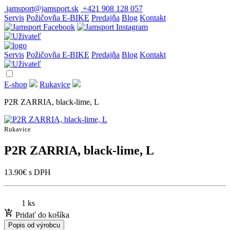
jamsport@jamsport.sk
+421 908 128 057
Servis
Požičovňa E-BIKE
Predajňa
Blog
Kontakt
Servis
Požičovňa E-BIKE
Predajňa
Blog
Kontakt
E-shop
Rukavice
P2R ZARRIA, black-lime, L
Rukavice
P2R ZARRIA, black-lime, L
13.90
€
s DPH
1 ks
Pridať do košíka
Popis od výrobcu