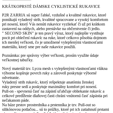
KRÁTKOPRSTÉ DÁMSKE CYKLISTICKÉ RUKAVICE
P2R ZARRIA sú super ľahké, vzdušné a kvalitné rukavice, ktoré
ponúkajú vyladený strih, kvalitné spracovane a vysoký komfortom
pri nosení, ktorý Vás nenúti rukavice vyzliekať či už pri krátkom
zastavení na oddych, alebo prestávke na občerstvenie či jedlo.
" SECOND SKIN" je ten pravý výraz, ktorý najlepšie vystihuje
pocit pri oblečení rukavíc na ruke, ktoré celkovo pôsobia dojmom
ich menšej veľkosti, čo je umožnené vylepšenými vlastnosťami
materiálu, ktorý sme pre naše rukavice použili.
Poznámka: pre správny výber veľkosti, prosím využite údaje
veľkostnej tabuľky.
Nový materiál tzv. Lycra mesh s vylepšenými vlastnosťami vlákna
výborne kopíruje povrch ruky a zároveň poskytuje výborné
odvetranie.
Vyladený strih rukavíc, ktorý rešpektuje anatómiu ženskej
ruky presne sedí a poskytuje maximálny komfort pri nosení.
Pull-on - spevnená časť na zápästí uľahčuje obliekanie rukavíc a
celkové predĺženie dlaňovej časti chráni vnútornú časť zápästia pri
nečakanom páde.
Na báze prstov prostredníka a prstenníka je tzv. Pull-out so
silikónovou potlačou... sú to prúžky, ktoré pri ich zatiahnutí prstami