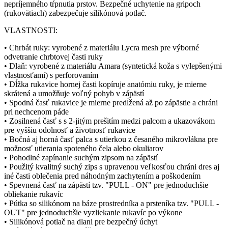
nepríjemného tŕpnutia prstov. Bezpečné uchytenie na gripoch
(rukovätiach) zabezpečuje silikónová potlač.
VLASTNOSTI:
• Chrbát ruky: vyrobené z materiálu Lycra mesh pre výborné
odvetranie chrbtovej časti ruky
• Dlaň: vyrobené z materiálu Amara (syntetická koža s vylepšenými
vlastnosťami) s perforovaním
• Dĺžka rukavice hornej časti kopíruje anatómiu ruky, je mierne
skrátená a umožňuje voľný pohyb v zápästí
• Spodná časť rukavice je mierne predĺžená až po zápästie a chráni
pri nechcenom páde
• Zosilnená časť s s 2-jitým prešitím medzi palcom a ukazovákom
pre vyššiu odolnosť a životnosť rukavice
• Bočná aj horná časť palca s utierkou z česaného mikrovlákna pre
možnosť utierania spoteného čela alebo okuliarov
• Pohodlné zapínanie suchým zipsom na zápästí
• Použitý kvalitný suchý zips s upravenou veľkosťou chráni dres aj
iné časti oblečenia pred náhodným zachytením a poškodením
• Spevnená časť na zápästí tzv. "PULL - ON" pre jednoduchšie
obliekanie rukavíc
• Pútka so silikónom na báze prostredníka a prsteníka tzv. "PULL -
OUT" pre jednoduchšie vyzliekanie rukavíc po výkone
• Silikónová potlač na dlani pre bezpečný úchyt