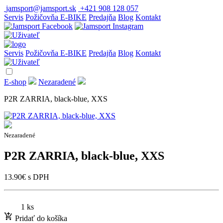
jamsport@jamsport.sk
+421 908 128 057
Servis
Požičovňa E-BIKE
Predajňa
Blog
Kontakt
Servis
Požičovňa E-BIKE
Predajňa
Blog
Kontakt
E-shop
Nezaradené
P2R ZARRIA, black-blue, XXS
Nezaradené
P2R ZARRIA, black-blue, XXS
13.90
€
s DPH
1 ks
Pridať do košíka