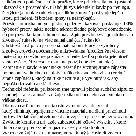
silikónovou potlačou... sú to prúžky, ktoré pri ich zatiahnutí prstami
ukazovák + prostredník, uľahčujú vyzliekanie rukavíc po tréningu,
či výlete (aj mokré rukavice) a silikón zároveň poskytuje lepšiu
istotu pri radení, či brzdení (prsty sa nešmýkajú).
Priestor pri roztiahnutých prstoch palec + ukazovák poskytuje 100%
hybnosť prstov, takže necítite takmer žiadne pohybové obmedzenie,
čo prispieva ku komfortu nosenia a 2-jité prešitie zvyšuje odolnosť a
životnosť rukavíc (najviac namáhaná časť rukavíc).
Chrbtová časť palca je riešená materiálom, ktorý je vyrobený
z polyesterového počesaného mikro-vlákna (predĺženým vlasom
materiálu), čo výborne poslúži v prípade, keď si potrebujete utrieť
spotené čelo, či zarosené okuliare po výkone (tzv. utierka).
Zapínanie rukavíc je technicky riešené na vrchnej strane zápästia
pomocou kvalitného a na dotyk mäkkého suchého zipsu (vrchná
strana zapínača), ktorý na ruke necítite a je vyvinutý tak, aby
nepoškodzoval materiál dresu.
Technické riešenie, pri ktorom sme upravili plochu suchého zipsu zo
spodnej strane zapínača znižuje riziko nechceného zachytenia o
vlákna dresu.
Dlaňová časť rukavíc má takisto výborne vyladený strih,
ktorý eliminuje nepríjemné vlnenie materiálu na dlani pri zohnutí
prstov. Dodatočné odvetranie dlaňovej časti je riešené perforovaním.
Zvýšenie komfortu pri jazde zabezpečujú gélové výstelky , ktoré
tlmia nárazy prenášané pri jazde z cesty alebo trailu a
výrazne znižujú tlak na ulnárny nerv , ktorý je často dôvodom