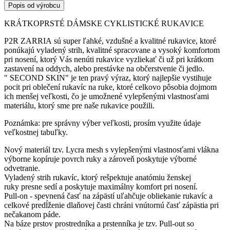
Popis od výrobcu
KRÁTKOPRSTÉ DÁMSKE CYKLISTICKÉ RUKAVICE
P2R ZARRIA sú super ľahké, vzdušné a kvalitné rukavice, ktoré
ponúkajú vyladený strih, kvalitné spracovane a vysoký komfortom
pri nosení, ktorý Vás nenúti rukavice vyzliekať či už pri krátkom
zastavení na oddych, alebo prestávke na občerstvenie či jedlo.
" SECOND SKIN" je ten pravý výraz, ktorý najlepšie vystihuje
pocit pri oblečení rukavíc na ruke, ktoré celkovo pôsobia dojmom
ich menšej veľkosti, čo je umožnené vylepšenými vlastnosťami
materiálu, ktorý sme pre naše rukavice použili.
Poznámka: pre správny výber veľkosti, prosím využite údaje
veľkostnej tabuľky.
Nový materiál tzv. Lycra mesh s vylepšenými vlastnosťami vlákna
výborne kopíruje povrch ruky a zároveň poskytuje výborné
odvetranie.
Vyladený strih rukavíc, ktorý rešpektuje anatómiu ženskej
ruky presne sedí a poskytuje maximálny komfort pri nosení.
Pull-on - spevnená časť na zápästí uľahčuje obliekanie rukavíc a
celkové predĺženie dlaňovej časti chráni vnútornú časť zápästia pri
nečakanom páde.
Na báze prstov prostredníka a prstenníka je tzv. Pull-out so