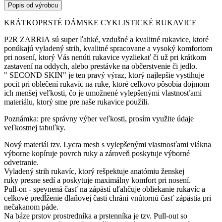
Popis od výrobcu
KRÁTKOPRSTÉ DÁMSKE CYKLISTICKÉ RUKAVICE
P2R ZARRIA sú super ľahké, vzdušné a kvalitné rukavice, ktoré
ponúkajú vyladený strih, kvalitné spracovane a vysoký komfortom
pri nosení, ktorý Vás nenúti rukavice vyzliekať či už pri krátkom
zastavení na oddych, alebo prestávke na občerstvenie či jedlo.
" SECOND SKIN" je ten pravý výraz, ktorý najlepšie vystihuje
pocit pri oblečení rukavíc na ruke, ktoré celkovo pôsobia dojmom
ich menšej veľkosti, čo je umožnené vylepšenými vlastnosťami
materiálu, ktorý sme pre naše rukavice použili.
Poznámka: pre správny výber veľkosti, prosím využite údaje
veľkostnej tabuľky.
Nový materiál tzv. Lycra mesh s vylepšenými vlastnosťami vlákna
výborne kopíruje povrch ruky a zároveň poskytuje výborné
odvetranie.
Vyladený strih rukavíc, ktorý rešpektuje anatómiu ženskej
ruky presne sedí a poskytuje maximálny komfort pri nosení.
Pull-on - spevnená časť na zápästí uľahčuje obliekanie rukavíc a
celkové predĺženie dlaňovej časti chráni vnútornú časť zápästia pri
nečakanom páde.
Na báze prstov prostredníka a prstenníka je tzv. Pull-out so