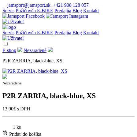
jamsport@jamsport.sk
+421 908 128 057
Servis
Požičovňa E-BIKE
Predajňa
Blog
Kontakt
Servis
Požičovňa E-BIKE
Predajňa
Blog
Kontakt
E-shop
Nezaradené
P2R ZARRIA, black-blue, XS
Nezaradené
P2R ZARRIA, black-blue, XS
13.90
€
s DPH
1 ks
Pridať do košíka