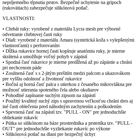
nepríjemného tŕpnutia prstov. Bezpečné uchytenie na gripoch
(rukovätiach) zabezpečuje silikónová potlač.
VLASTNOSTI:
• Chrbát ruky: vyrobené z materiálu Lycra mesh pre výborné
odvetranie chrbtovej časti ruky
• Dlaň: vyrobené z materiálu Amara (syntetická koža s vylepšenými
vlastnosťami) s perforovaním
• Dĺžka rukavice hornej časti kopíruje anatómiu ruky, je mierne
skrátená a umožňuje voľný pohyb v zápästí
• Spodná časť rukavice je mierne predĺžená až po zápästie a chráni
pri nechcenom páde
• Zosilnená časť s s 2-jitým prešitím medzi palcom a ukazovákom
pre vyššiu odolnosť a životnosť rukavice
• Bočná aj horná časť palca s utierkou z česaného mikrovlákna pre
možnosť utierania spoteného čela alebo okuliarov
• Pohodlné zapínanie suchým zipsom na zápästí
• Použitý kvalitný suchý zips s upravenou veľkosťou chráni dres aj
iné časti oblečenia pred náhodným zachytením a poškodením
• Spevnená časť na zápästí tzv. "PULL - ON" pre jednoduchšie
obliekanie rukavíc
• Pútka so silikónom na báze prostredníka a prsteníka tzv. "PULL -
OUT" pre jednoduchšie vyzliekanie rukavíc po výkone
• Silikónová potlač na dlani pre bezpečný úchyt