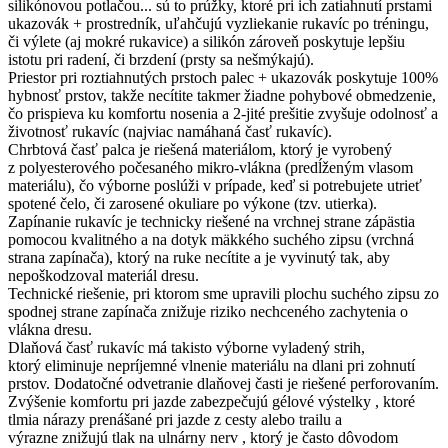
silikónovou potlačou... sú to prúžky, ktoré pri ich zatiahnutí prstami
ukazovák + prostredník, uľahčujú vyzliekanie rukavíc po tréningu,
či výlete (aj mokré rukavice) a silikón zároveň poskytuje lepšiu
istotu pri radení, či brzdení (prsty sa nešmýkajú).
Priestor pri roztiahnutých prstoch palec + ukazovák poskytuje 100%
hybnosť prstov, takže necítite takmer žiadne pohybové obmedzenie,
čo prispieva ku komfortu nosenia a 2-jité prešitie zvyšuje odolnosť a
životnosť rukavíc (najviac namáhaná časť rukavíc).
Chrbtová časť palca je riešená materiálom, ktorý je vyrobený
z polyesterového počesaného mikro-vlákna (predĺženým vlasom
materiálu), čo výborne poslúži v prípade, keď si potrebujete utrieť
spotené čelo, či zarosené okuliare po výkone (tzv. utierka).
Zapínanie rukavíc je technicky riešené na vrchnej strane zápästia
pomocou kvalitného a na dotyk mäkkého suchého zipsu (vrchná
strana zapínača), ktorý na ruke necítite a je vyvinutý tak, aby
nepoškodzoval materiál dresu.
Technické riešenie, pri ktorom sme upravili plochu suchého zipsu zo
spodnej strane zapínača znižuje riziko nechceného zachytenia o
vlákna dresu.
Dlaňová časť rukavíc má takisto výborne vyladený strih,
ktorý eliminuje nepríjemné vlnenie materiálu na dlani pri zohnutí
prstov. Dodatočné odvetranie dlaňovej časti je riešené perforovaním.
Zvýšenie komfortu pri jazde zabezpečujú gélové výstelky , ktoré
tlmia nárazy prenášané pri jazde z cesty alebo trailu a
výrazne znižujú tlak na ulnárny nerv , ktorý je často dôvodom