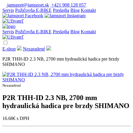
jamsport@jamsport.sk
+421 908 128 057
Servis
Požičovňa E-BIKE
Predajňa
Blog
Kontakt
Servis
Požičovňa E-BIKE
Predajňa
Blog
Kontakt
E-shop
Nezaradené
P2R THH-ID 2.3 NB, 2700 mm hydraulická hadica pre brzdy
SHIMANO
Nezaradené
P2R THH-ID 2.3 NB, 2700 mm
hydraulická hadica pre brzdy SHIMANO
16.68
€
s DPH