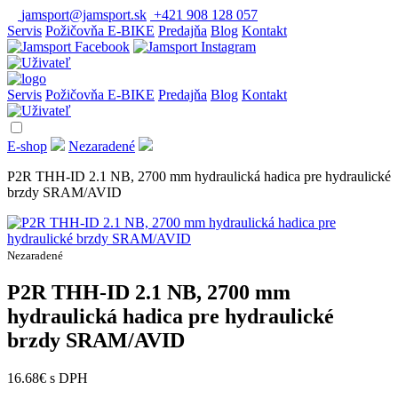
jamsport@jamsport.sk
+421 908 128 057
Servis
Požičovňa E-BIKE
Predajňa
Blog
Kontakt
Servis
Požičovňa E-BIKE
Predajňa
Blog
Kontakt
E-shop
Nezaradené
P2R THH-ID 2.1 NB, 2700 mm hydraulická hadica pre hydraulické
brzdy SRAM/AVID
Nezaradené
P2R THH-ID 2.1 NB, 2700 mm
hydraulická hadica pre hydraulické
brzdy SRAM/AVID
16.68
€
s DPH