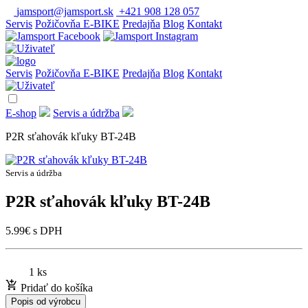
jamsport@jamsport.sk
+421 908 128 057
Servis
Požičovňa E-BIKE
Predajňa
Blog
Kontakt
Servis
Požičovňa E-BIKE
Predajňa
Blog
Kontakt
E-shop
Servis a údržba
P2R sťahovák kľuky BT-24B
Servis a údržba
P2R sťahovák kľuky BT-24B
5.99
€
s DPH
1 ks
Pridať do košíka
Popis od výrobcu