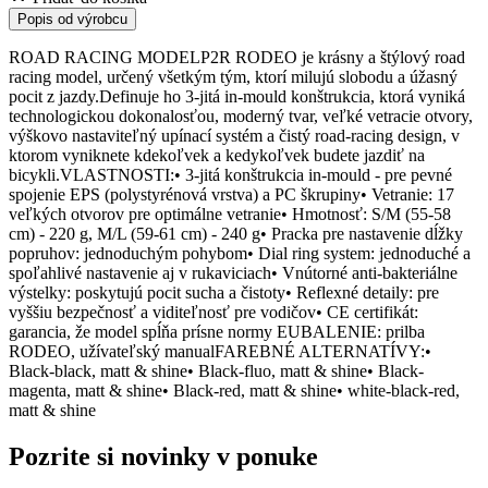
Popis od výrobcu
ROAD RACING MODELP2R RODEO je krásny a štýlový road
racing model, určený všetkým tým, ktorí milujú slobodu a úžasný
pocit z jazdy.Definuje ho 3-jitá in-mould konštrukcia, ktorá vyniká
technologickou dokonalosťou, moderný tvar, veľké vetracie otvory,
výškovo nastaviteľný upínací systém a čistý road-racing design, v
ktorom vyniknete kdekoľvek a kedykoľvek budete jazdiť na
bicykli.VLASTNOSTI:• 3-jitá konštrukcia in-mould - pre pevné
spojenie EPS (polystyrénová vrstva) a PC škrupiny• Vetranie: 17
veľkých otvorov pre optimálne vetranie• Hmotnosť: S/M (55-58
cm) - 220 g, M/L (59-61 cm) - 240 g• Pracka pre nastavenie dĺžky
popruhov: jednoduchým pohybom• Dial ring system: jednoduché a
spoľahlivé nastavenie aj v rukaviciach• Vnútorné anti-bakteriálne
výstelky: poskytujú pocit sucha a čistoty• Reflexné detaily: pre
vyššiu bezpečnosť a viditeľnosť pre vodičov• CE certifikát:
garancia, že model spĺňa prísne normy EUBALENIE: prilba
RODEO, užívateľský manualFAREBNÉ ALTERNATÍVY:•
Black-black, matt & shine• Black-fluo, matt & shine• Black-
magenta, matt & shine• Black-red, matt & shine• white-black-red,
matt & shine
Pozrite si novinky v ponuke