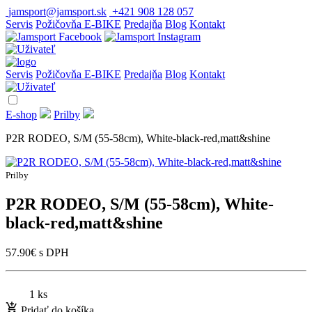
jamsport@jamsport.sk
+421 908 128 057
Servis
Požičovňa E-BIKE
Predajňa
Blog
Kontakt
Servis
Požičovňa E-BIKE
Predajňa
Blog
Kontakt
E-shop
Prilby
P2R RODEO, S/M (55-58cm), White-black-red,matt&shine
Prilby
P2R RODEO, S/M (55-58cm), White-
black-red,matt&shine
57.90
€
s DPH
1 ks
Pridať do košíka