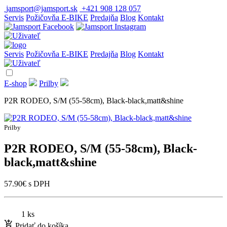
jamsport@jamsport.sk
+421 908 128 057
Servis
Požičovňa E-BIKE
Predajňa
Blog
Kontakt
Servis
Požičovňa E-BIKE
Predajňa
Blog
Kontakt
E-shop
Prilby
P2R RODEO, S/M (55-58cm), Black-black,matt&shine
Prilby
P2R RODEO, S/M (55-58cm), Black-
black,matt&shine
57.90
€
s DPH
1 ks
Pridať do košíka