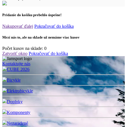
Pridanie do košíku prebehlo úspešne!
Nakupovať ďalej
Pokračovať do košíka
Mrzí nás to, ale na sklade už nemáme viac kusov
Počet kusov na sklade:
0
Zatvoriť okno
Pokračovať do košíka
Kontaktujte nás
CUBE 2026
Bicykle
Elektrobicykle
Doplnky
Komponenty
Nezaradené