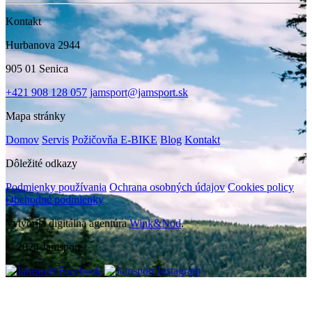
Kontakt
Hurbanova 2944
905 01 Senica
+421 908 128 057
jamsport@jamsport.sk
Mapa stránky
Domov
Servis
Požičovňa E-BIKE
Blog
Kontakt
Dôležité odkazy
Podmienky používania
Ochrana osobných údajov
Cookies policy
Obchodné podmienky
Vytvorila digitálna agentúra
Wink&Nod
.
© 2024 Jamsport