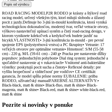
Popis od výrobcu
ROAD RACING MODELP2R RODEO je krásny a štýlový road
racing model, určený všetkým tým, ktorí milujú slobodu a úžasný
pocit z jazdy.Definuje ho 3-jitá in-mould konštrukcia, ktorá vyniká
technologickou dokonalosťou, moderný tvar, veľké vetracie otvory,
výškovo nastaviteľný upínací systém a čistý road-racing design, v
ktorom vyniknete kdekoľvek a kedykoľvek budete jazdiť na
bicykli.VLASTNOSTI:• 3-jitá konštrukcia in-mould - pre pevné
spojenie EPS (polystyrénová vrstva) a PC škrupiny• Vetranie: 17
veľkých otvorov pre optimálne vetranie• Hmotnosť: S/M (55-58
cm) - 220 g, M/L (59-61 cm) - 240 g• Pracka pre nastavenie dĺžky
popruhov: jednoduchým pohybom• Dial ring system: jednoduché a
spoľahlivé nastavenie aj v rukaviciach• Vnútorné anti-bakteriálne
výstelky: poskytujú pocit sucha a čistoty• Reflexné detaily: pre
vyššiu bezpečnosť a viditeľnosť pre vodičov• CE certifikát:
garancia, že model spĺňa prísne normy EUBALENIE: prilba
RODEO, užívateľský manualFAREBNÉ ALTERNATÍVY:•
Black-black, matt & shine• Black-fluo, matt & shine• Black-
magenta, matt & shine• Black-red, matt & shine• white-black-red,
matt & shine
Pozrite si novinky v ponuke