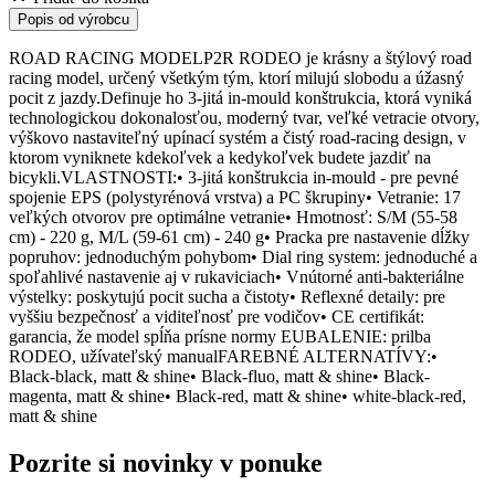
Popis od výrobcu
ROAD RACING MODELP2R RODEO je krásny a štýlový road
racing model, určený všetkým tým, ktorí milujú slobodu a úžasný
pocit z jazdy.Definuje ho 3-jitá in-mould konštrukcia, ktorá vyniká
technologickou dokonalosťou, moderný tvar, veľké vetracie otvory,
výškovo nastaviteľný upínací systém a čistý road-racing design, v
ktorom vyniknete kdekoľvek a kedykoľvek budete jazdiť na
bicykli.VLASTNOSTI:• 3-jitá konštrukcia in-mould - pre pevné
spojenie EPS (polystyrénová vrstva) a PC škrupiny• Vetranie: 17
veľkých otvorov pre optimálne vetranie• Hmotnosť: S/M (55-58
cm) - 220 g, M/L (59-61 cm) - 240 g• Pracka pre nastavenie dĺžky
popruhov: jednoduchým pohybom• Dial ring system: jednoduché a
spoľahlivé nastavenie aj v rukaviciach• Vnútorné anti-bakteriálne
výstelky: poskytujú pocit sucha a čistoty• Reflexné detaily: pre
vyššiu bezpečnosť a viditeľnosť pre vodičov• CE certifikát:
garancia, že model spĺňa prísne normy EUBALENIE: prilba
RODEO, užívateľský manualFAREBNÉ ALTERNATÍVY:•
Black-black, matt & shine• Black-fluo, matt & shine• Black-
magenta, matt & shine• Black-red, matt & shine• white-black-red,
matt & shine
Pozrite si novinky v ponuke