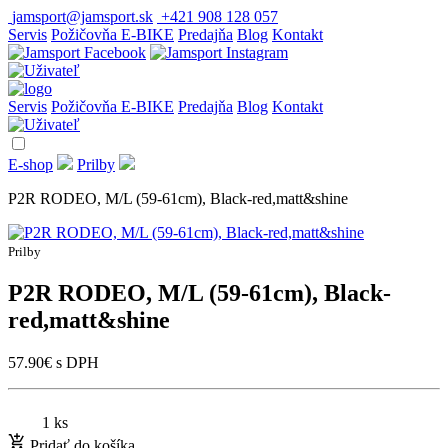
jamsport@jamsport.sk
+421 908 128 057
Servis
Požičovňa E-BIKE
Predajňa
Blog
Kontakt
Servis
Požičovňa E-BIKE
Predajňa
Blog
Kontakt
E-shop
Prilby
P2R RODEO, M/L (59-61cm), Black-red,matt&shine
Prilby
P2R RODEO, M/L (59-61cm), Black-
red,matt&shine
57.90
€
s DPH
1 ks
Pridať do košíka