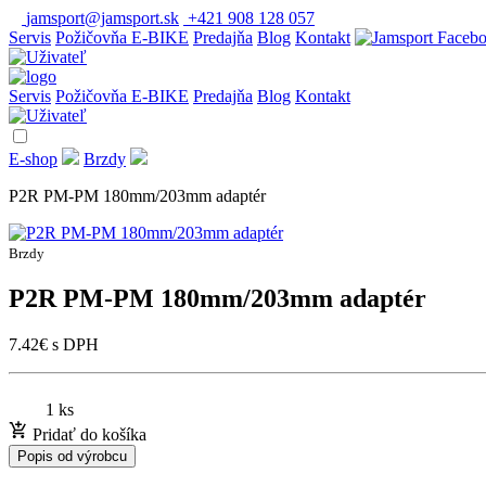
jamsport@jamsport.sk
+421 908 128 057
Servis
Požičovňa E-BIKE
Predajňa
Blog
Kontakt
Servis
Požičovňa E-BIKE
Predajňa
Blog
Kontakt
E-shop
Brzdy
P2R PM-PM 180mm/203mm adaptér
Brzdy
P2R PM-PM 180mm/203mm adaptér
7.42
€
s DPH
1 ks
Pridať do košíka
Popis od výrobcu