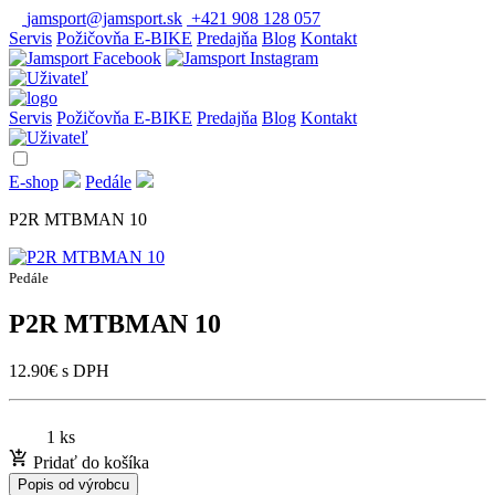
jamsport@jamsport.sk
+421 908 128 057
Servis
Požičovňa E-BIKE
Predajňa
Blog
Kontakt
Servis
Požičovňa E-BIKE
Predajňa
Blog
Kontakt
E-shop
Pedále
P2R MTBMAN 10
Pedále
P2R MTBMAN 10
12.90
€
s DPH
1 ks
Pridať do košíka
Popis od výrobcu