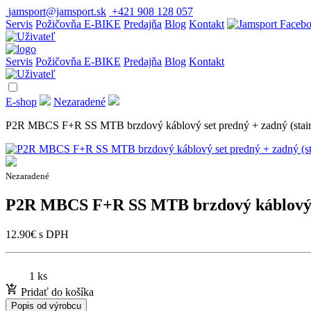
jamsport@jamsport.sk
+421 908 128 057
Servis
Požičovňa E-BIKE
Predajňa
Blog
Kontakt
Servis
Požičovňa E-BIKE
Predajňa
Blog
Kontakt
E-shop
Nezaradené
P2R MBCS F+R SS MTB brzdový káblový set predný + zadný (stainl
Nezaradené
P2R MBCS F+R SS MTB brzdový káblový set
12.90
€
s DPH
1 ks
Pridať do košíka
Popis od výrobcu