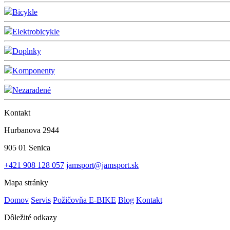
Bicykle
Elektrobicykle
Doplnky
Komponenty
Nezaradené
Kontakt
Hurbanova 2944
905 01 Senica
+421 908 128 057
jamsport@jamsport.sk
Mapa stránky
Domov
Servis
Požičovňa E-BIKE
Blog
Kontakt
Dôležité odkazy