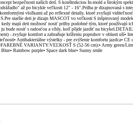
ezpečnosti našich detí. S konštrukciou In-mold a širokým spektro
drážadlo" až po bicykle veľkosti 12" - 16".Prilba je dizajnovaná s int
fortnými vložkami až po reflexné detaily, ktoré zvyšujú viditeľnosť.
 XS.Pre staršie deti je dizajn MASCOT vo veľkosti S inšpirovaný modelo
 majú deti možnosť nosiť prilby podobné tým, ktoré používajú ich rod
že ju bude nosiť s radosťou a vždy, keď pôjde jazdiť na bicykel.DETAI
t) - zvyšuje komfort a zabraňuje kríženiu popruhov v oblasti uší• Inte
ľnosti• Antibakteriálne výstelky - pre zvýšenie komfortu jazdca• CE ce
eFAREBNÉ VARIANTY:VEĽKOSŤ S (52-56 cm):• Army green/Lime• Bl
ue• Rainbow purple• Space dark blue• Sunny smile