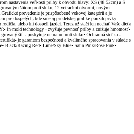
m nastavenia veľkosti prilby k obvodu hlavy: XS (48-52cm) a S
egrovaným štítom proti slnku, 12 vetracími otvormi, novým
Grafické prevedenie je prispôsobené vekovej kategórii a je
m pre dospelých, kde sme aj pri detskej grafike použili prvky
ičia, alebo iní dospelí jazdci. Teraz už stačí len nechať Vaše dieťa
LY:• In-mold technology - zvyšuje pevnosť prilby a znižuje hmotnosť•
grovaný štít - poskytuje ochranu proti slnku• Ochranná sieťka -
rtifikát- je garantom bezpečnosti a kvalitného spracovania v súlade s
ack/Racing Red• Lime/Sky Blue• Satin Pink/Rose Pink•