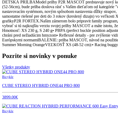
DETSKÁ PRILBAModel prilby P2R MASCOT predstavuje nový koncept b
(52-56cm), bude prilba doslova rásť s Vašim dieťaťom od kategórie "o
nastavovacím systémom, novým spôsobom nastavenia dĺžky strapov, kom
samostatne riešené pre deti do 3 rokov (kreslený dizajn) vo veľkosti
grafikyP2R FORTEX.Našim zámerom bolo pripravit family program, kedy
vybrať si tú najkrajšiu verziu svojej prilby MASCOT a máte istotu, 
Hmotnosť: XS 230 g, S 240 g• PBPA (perfect buckle position adjustmen
chráni pred nežiadúcim hmyzom• Reflexné detaily - pre zvýšenie vidite
Európskymi normamiBALENIE: prilba MASCOT, návod na použiti
Summer Morning OrangeVEĽKOSŤ XS (48-52 cm):• Racing buggy Bl
Pozrite si novinky v ponuke
Všetky produkty
Bicykle
CUBE STEREO HYBRID ONE44 PRO 800
3899.00€
Bicykle