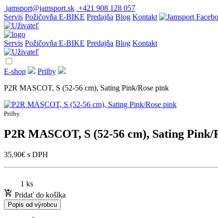
jamsport@jamsport.sk
+421 908 128 057
Servis
Požičovňa E-BIKE
Predajňa
Blog
Kontakt
Servis
Požičovňa E-BIKE
Predajňa
Blog
Kontakt
E-shop
Prilby
P2R MASCOT, S (52-56 cm), Sating Pink/Rose pink
Prilby
P2R MASCOT, S (52-56 cm), Sating Pink/
35.90
€
s DPH
1 ks
Pridať do košíka
Popis od výrobcu