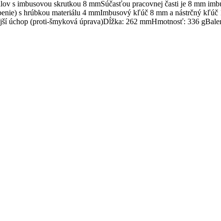
álov s imbusovou skrutkou 8 mmSúčasťou pracovnej časti je 8 mm im
farbenie) s hrúbkou materiálu 4 mmImbusový kľúč 8 mm a nástrčný kľ
lnejší úchop (proti-šmyková úprava)Dĺžka: 262 mmHmotnosť: 336 gBale