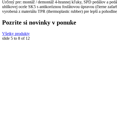
Určený pre: montáž / demontáž 4-hrannej kľuky, SPD pedálov a ped
uhlíkovej ocele SK5 s antikoróznou fosfátovou úpravou (čierne za
vyrobená z materiálu TPR (thermoplastic rubber) pre lepší a pohod
Pozrite si novinky v ponuke
Všetky produkty
slide
5 to 8
of 12