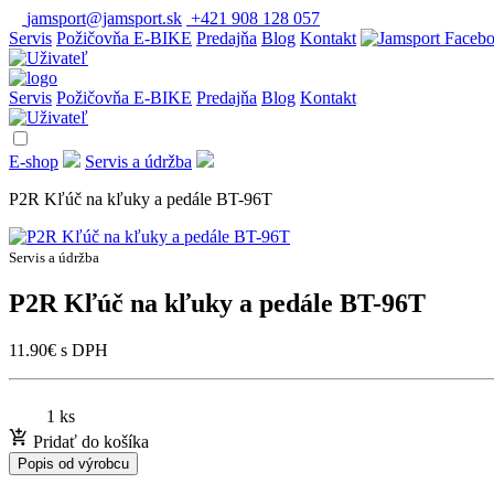
jamsport@jamsport.sk
+421 908 128 057
Servis
Požičovňa E-BIKE
Predajňa
Blog
Kontakt
Servis
Požičovňa E-BIKE
Predajňa
Blog
Kontakt
E-shop
Servis a údržba
P2R Kľúč na kľuky a pedále BT-96T
Servis a údržba
P2R Kľúč na kľuky a pedále BT-96T
11.90
€
s DPH
1 ks
Pridať do košíka
Popis od výrobcu