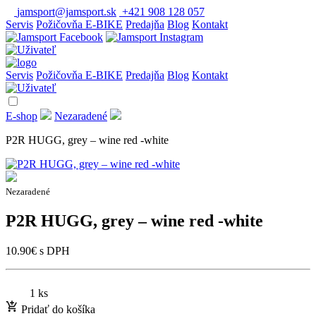
jamsport@jamsport.sk
+421 908 128 057
Servis
Požičovňa E-BIKE
Predajňa
Blog
Kontakt
Servis
Požičovňa E-BIKE
Predajňa
Blog
Kontakt
E-shop
Nezaradené
P2R HUGG, grey – wine red -white
Nezaradené
P2R HUGG, grey – wine red -white
10.90
€
s DPH
1 ks
Pridať do košíka