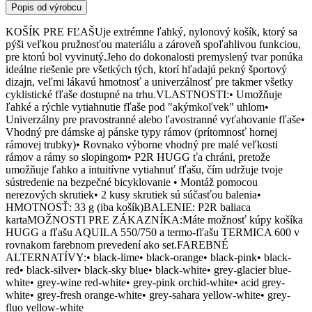
Popis od výrobcu
KOŠÍK PRE FĽAŠUje extrémne ľahký, nylonový košík, ktorý sa
pýši veľkou pružnosťou materiálu a zároveň spoľahlivou funkciou,
pre ktorú bol vyvinutý.Jeho do dokonalosti premyslený tvar ponúka
ideálne riešenie pre všetkých tých, ktorí hľadajú pekný športový
dizajn, veľmi lákavú hmotnosť a univerzálnosť pre takmer všetky
cyklistické fľaše dostupné na trhu.VLASTNOSTI:• Umožňuje
ľahké a rýchle vytiahnutie fľaše pod "akýmkoľvek" uhlom•
Univerzálny pre pravostranné alebo ľavostranné vyťahovanie fľaše•
Vhodný pre dámske aj pánske typy rámov (prítomnosť hornej
rámovej trubky)• Rovnako výborne vhodný pre malé veľkosti
rámov a rámy so slopingom• P2R HUGG ťa chráni, pretože
umožňuje ľahko a intuitívne vytiahnuť fľašu, čím udržuje tvoje
sústredenie na bezpečné bicyklovanie • Montáž pomocou
nerezových skrutiek• 2 kusy skrutiek sú súčasťou balenia•
HMOTNOSŤ: 33 g (iba košík)BALENIE: P2R baliaca
kartaMOŽNOSTI PRE ZÁKAZNÍKA:Máte možnosť kúpy košíka
HUGG a fľašu AQUILA 550/750 a termo-fľašu TERMICA 600 v
rovnakom farebnom prevedení ako set.FAREBNÉ
ALTERNATÍVY:• black-lime• black-orange• black-pink• black-
red• black-silver• black-sky blue• black-white• grey-glacier blue-
white• grey-wine red-white• grey-pink orchid-white• acid grey-
white• grey-fresh orange-white• grey-sahara yellow-white• grey-
fluo yellow-white