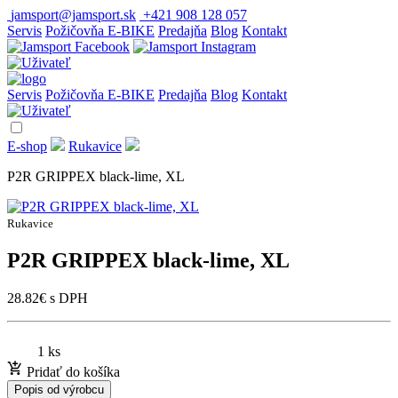
jamsport@jamsport.sk
+421 908 128 057
Servis
Požičovňa E-BIKE
Predajňa
Blog
Kontakt
Servis
Požičovňa E-BIKE
Predajňa
Blog
Kontakt
E-shop
Rukavice
P2R GRIPPEX black-lime, XL
Rukavice
P2R GRIPPEX black-lime, XL
28.82
€
s DPH
1 ks
Pridať do košíka
Popis od výrobcu