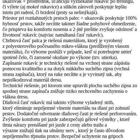
ukazovák + prostredník, uľahčujú vyzliekanie rukavíc po tréningu,
či výlete (aj mokré rukavice) a silikón zároveň poskytuje lepšiu
istotu pri radení, či brzdení (prsty sa nešmýkajú).
Priestor pri roztiahnutých prstoch palec + ukazovák poskytuje 100%
hybnosť prstov, takže necítite takmer žiadne pohybové obmedzenie,
čo prispieva ku komfortu nosenia a 2-jité prešitie zvyšuje odolnosť a
životnosť rukavíc (najviac namáhaná časť rukavíc).
Chrbtová časť palca je riešená materiálom, ktorý je vyrobený
z polyesterového počesaného mikro-vlákna (predĺženým vlasom
materiálu), čo výborne poslúži v prípade, keď si potrebujete utrieť
spotené čelo, či zarosené okuliare po výkone (tzv. utierka).
Zapínanie rukavíc je technicky riešené na vrchnej strane zápästia
pomocou kvalitného a na dotyk mäkkého suchého zipsu (vrchná
strana zapínača), ktorý na ruke necítite a je vyvinutý tak, aby
nepoškodzoval materiál dresu.
Technické riešenie, pri ktorom sme upravili plochu suchého zipsu zo
spodnej strane zapínača znižuje riziko nechceného zachytenia o
vlákna dresu.
Dlaňová časť rukavíc má takisto výborne vyladený strih,
ktorý eliminuje nepríjemné vlnenie materiálu na dlani pri zohnutí
prstov. Dodatočné odvetranie dlaňovej časti je riešené perforovaním.
Zvýšenie komfortu pri jazde zabezpečujú gélové výstelky , ktoré
tlmia nárazy prenášané pri jazde z cesty alebo trailu a
výrazne znižujú tlak na ulnárny nerv , ktorý je často dôvodom
nepríjemného tŕpnutia prstov. Bezpečné uchytenie na gripoch