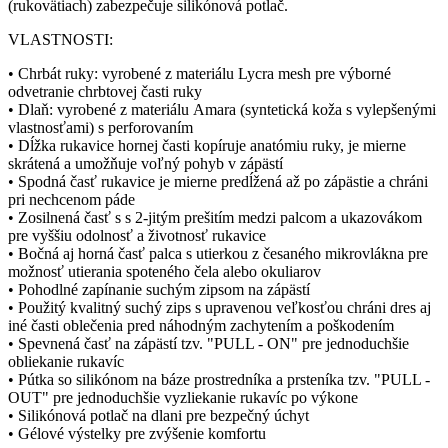
(rukovätiach) zabezpečuje silikónová potlač.
VLASTNOSTI:
• Chrbát ruky: vyrobené z materiálu Lycra mesh pre výborné
odvetranie chrbtovej časti ruky
• Dlaň: vyrobené z materiálu Amara (syntetická koža s vylepšenými
vlastnosťami) s perforovaním
• Dĺžka rukavice hornej časti kopíruje anatómiu ruky, je mierne
skrátená a umožňuje voľný pohyb v zápästí
• Spodná časť rukavice je mierne predĺžená až po zápästie a chráni
pri nechcenom páde
• Zosilnená časť s s 2-jitým prešitím medzi palcom a ukazovákom
pre vyššiu odolnosť a životnosť rukavice
• Bočná aj horná časť palca s utierkou z česaného mikrovlákna pre
možnosť utierania spoteného čela alebo okuliarov
• Pohodlné zapínanie suchým zipsom na zápästí
• Použitý kvalitný suchý zips s upravenou veľkosťou chráni dres aj
iné časti oblečenia pred náhodným zachytením a poškodením
• Spevnená časť na zápästí tzv. "PULL - ON" pre jednoduchšie
obliekanie rukavíc
• Pútka so silikónom na báze prostredníka a prsteníka tzv. "PULL -
OUT" pre jednoduchšie vyzliekanie rukavíc po výkone
• Silikónová potlač na dlani pre bezpečný úchyt
• Gélové výstelky pre zvýšenie komfortu