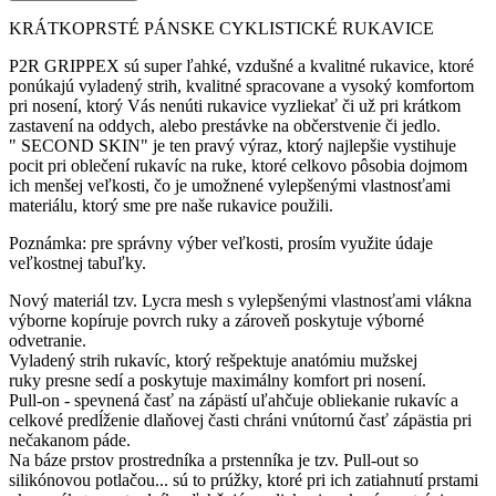
KRÁTKOPRSTÉ PÁNSKE CYKLISTICKÉ RUKAVICE
P2R GRIPPEX sú super ľahké, vzdušné a kvalitné rukavice, ktoré
ponúkajú vyladený strih, kvalitné spracovane a vysoký komfortom
pri nosení, ktorý Vás nenúti rukavice vyzliekať či už pri krátkom
zastavení na oddych, alebo prestávke na občerstvenie či jedlo.
" SECOND SKIN" je ten pravý výraz, ktorý najlepšie vystihuje
pocit pri oblečení rukavíc na ruke, ktoré celkovo pôsobia dojmom
ich menšej veľkosti, čo je umožnené vylepšenými vlastnosťami
materiálu, ktorý sme pre naše rukavice použili.
Poznámka: pre správny výber veľkosti, prosím využite údaje
veľkostnej tabuľky.
Nový materiál tzv. Lycra mesh s vylepšenými vlastnosťami vlákna
výborne kopíruje povrch ruky a zároveň poskytuje výborné
odvetranie.
Vyladený strih rukavíc, ktorý rešpektuje anatómiu mužskej
ruky presne sedí a poskytuje maximálny komfort pri nosení.
Pull-on - spevnená časť na zápästí uľahčuje obliekanie rukavíc a
celkové predĺženie dlaňovej časti chráni vnútornú časť zápästia pri
nečakanom páde.
Na báze prstov prostredníka a prstenníka je tzv. Pull-out so
silikónovou potlačou... sú to prúžky, ktoré pri ich zatiahnutí prstami