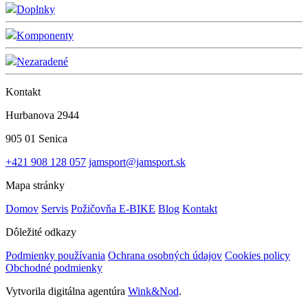
Doplnky
Komponenty
Nezaradené
Kontakt
Hurbanova 2944
905 01 Senica
+421 908 128 057
jamsport@jamsport.sk
Mapa stránky
Domov
Servis
Požičovňa E-BIKE
Blog
Kontakt
Dôležité odkazy
Podmienky používania
Ochrana osobných údajov
Cookies policy
Obchodné podmienky
Vytvorila digitálna agentúra
Wink&Nod
.