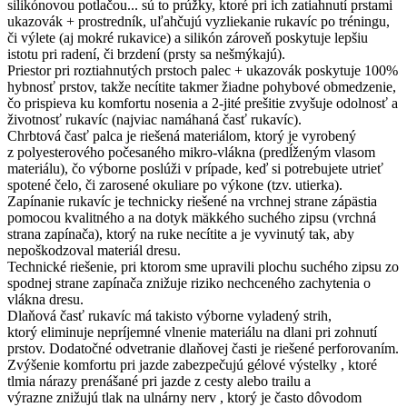
silikónovou potlačou... sú to prúžky, ktoré pri ich zatiahnutí prstami
ukazovák + prostredník, uľahčujú vyzliekanie rukavíc po tréningu,
či výlete (aj mokré rukavice) a silikón zároveň poskytuje lepšiu
istotu pri radení, či brzdení (prsty sa nešmýkajú).
Priestor pri roztiahnutých prstoch palec + ukazovák poskytuje 100%
hybnosť prstov, takže necítite takmer žiadne pohybové obmedzenie,
čo prispieva ku komfortu nosenia a 2-jité prešitie zvyšuje odolnosť a
životnosť rukavíc (najviac namáhaná časť rukavíc).
Chrbtová časť palca je riešená materiálom, ktorý je vyrobený
z polyesterového počesaného mikro-vlákna (predĺženým vlasom
materiálu), čo výborne poslúži v prípade, keď si potrebujete utrieť
spotené čelo, či zarosené okuliare po výkone (tzv. utierka).
Zapínanie rukavíc je technicky riešené na vrchnej strane zápästia
pomocou kvalitného a na dotyk mäkkého suchého zipsu (vrchná
strana zapínača), ktorý na ruke necítite a je vyvinutý tak, aby
nepoškodzoval materiál dresu.
Technické riešenie, pri ktorom sme upravili plochu suchého zipsu zo
spodnej strane zapínača znižuje riziko nechceného zachytenia o
vlákna dresu.
Dlaňová časť rukavíc má takisto výborne vyladený strih,
ktorý eliminuje nepríjemné vlnenie materiálu na dlani pri zohnutí
prstov. Dodatočné odvetranie dlaňovej časti je riešené perforovaním.
Zvýšenie komfortu pri jazde zabezpečujú gélové výstelky , ktoré
tlmia nárazy prenášané pri jazde z cesty alebo trailu a
výrazne znižujú tlak na ulnárny nerv , ktorý je často dôvodom