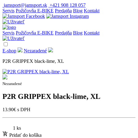
jamsport@jamsport.sk
+421 908 128 057
Servis
Požičovňa E-BIKE
Predajňa
Blog
Kontakt
Servis
Požičovňa E-BIKE
Predajňa
Blog
Kontakt
E-shop
Nezaradené
P2R GRIPPEX black-lime, XL
Nezaradené
P2R GRIPPEX black-lime, XL
13.90
€
s DPH
1 ks
Pridať do košíka