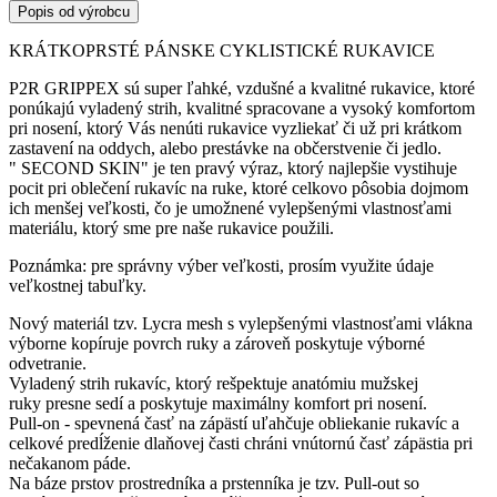
Popis od výrobcu
KRÁTKOPRSTÉ PÁNSKE CYKLISTICKÉ RUKAVICE
P2R GRIPPEX sú super ľahké, vzdušné a kvalitné rukavice, ktoré
ponúkajú vyladený strih, kvalitné spracovane a vysoký komfortom
pri nosení, ktorý Vás nenúti rukavice vyzliekať či už pri krátkom
zastavení na oddych, alebo prestávke na občerstvenie či jedlo.
" SECOND SKIN" je ten pravý výraz, ktorý najlepšie vystihuje
pocit pri oblečení rukavíc na ruke, ktoré celkovo pôsobia dojmom
ich menšej veľkosti, čo je umožnené vylepšenými vlastnosťami
materiálu, ktorý sme pre naše rukavice použili.
Poznámka: pre správny výber veľkosti, prosím využite údaje
veľkostnej tabuľky.
Nový materiál tzv. Lycra mesh s vylepšenými vlastnosťami vlákna
výborne kopíruje povrch ruky a zároveň poskytuje výborné
odvetranie.
Vyladený strih rukavíc, ktorý rešpektuje anatómiu mužskej
ruky presne sedí a poskytuje maximálny komfort pri nosení.
Pull-on - spevnená časť na zápästí uľahčuje obliekanie rukavíc a
celkové predĺženie dlaňovej časti chráni vnútornú časť zápästia pri
nečakanom páde.
Na báze prstov prostredníka a prstenníka je tzv. Pull-out so