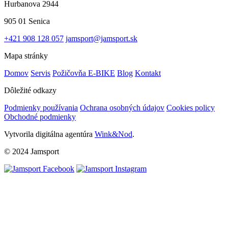
Hurbanova 2944
905 01 Senica
+421 908 128 057
jamsport@jamsport.sk
Mapa stránky
Domov
Servis
Požičovňa E-BIKE
Blog
Kontakt
Dôležité odkazy
Podmienky používania
Ochrana osobných údajov
Cookies policy
Obchodné podmienky
Vytvorila digitálna agentúra
Wink&Nod
.
© 2024 Jamsport