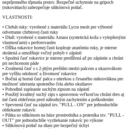
nepríjemného tŕpnutia prstov. Bezpečné uchytenie na gripoch
(rukovätiach) zabezpečuje silikónová potlač.
VLASTNOSTI:
• Chrbát ruky: vyrobené z materiálu Lycra mesh pre výborné
odvetranie chrbtovej časti ruky
• Dlaň: vyrobené z materiálu Amara (syntetická koža s vylepšenými
vlastnosťami) s perforovaním
• Dĺžka rukavice hornej časti kopíruje anatómiu ruky, je mierne
skrátená a umožňuje voľný pohyb v zápästí
• Spodná časť rukavice je mierne predĺžená až po zápästie a chráni
pri nechcenom páde
• Zosilnená časť s s 2-jitým prešitím medzi palcom a ukazovákom
pre vyššiu odolnosť a životnosť rukavice
• Bočná aj horná časť palca s utierkou z česaného mikrovlákna pre
možnosť utierania spoteného čela alebo okuliarov
• Pohodlné zapínanie suchým zipsom na zápästí
• Použitý kvalitný suchý zips s upravenou veľkosťou chráni dres aj
iné časti oblečenia pred náhodným zachytením a poškodením
• Spevnená časť na zápästí tzv. "PULL - ON" pre jednoduchšie
obliekanie rukavíc
• Pútka so silikónom na báze prostredníka a prsteníka tzv. "PULL -
OUT" pre jednoduchšie vyzliekanie rukavíc po výkone
• Silikónová potlač na dlani pre bezpečný úchyt