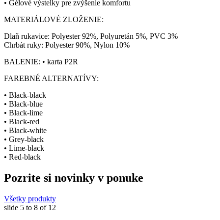
• Gélové výstelky pre zvýšenie komfortu
MATERIÁLOVÉ ZLOŽENIE:
Dlaň rukavice: Polyester 92%, Polyuretán 5%, PVC 3%
Chrbát ruky: Polyester 90%, Nylon 10%
BALENIE: • karta P2R
FAREBNÉ ALTERNATÍVY:
• Black-black
• Black-blue
• Black-lime
• Black-red
• Black-white
• Grey-black
• Lime-black
• Red-black
Pozrite si novinky v ponuke
Všetky produkty
slide
5 to 8
of 12