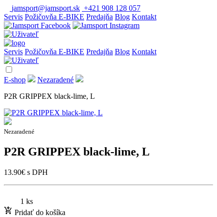
jamsport@jamsport.sk
+421 908 128 057
Servis
Požičovňa E-BIKE
Predajňa
Blog
Kontakt
Servis
Požičovňa E-BIKE
Predajňa
Blog
Kontakt
E-shop
Nezaradené
P2R GRIPPEX black-lime, L
Nezaradené
P2R GRIPPEX black-lime, L
13.90
€
s DPH
1 ks
Pridať do košíka