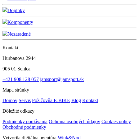
Doplnky
Komponenty
Nezaradené
Kontakt
Hurbanova 2944
905 01 Senica
+421 908 128 057
jamsport@jamsport.sk
Mapa stránky
Domov
Servis
Požičovňa E-BIKE
Blog
Kontakt
Dôležité odkazy
Podmienky používania
Ochrana osobných údajov
Cookies policy
Obchodné podmienky
Vytvorila digitálna agentúra
Wink&Nod
.