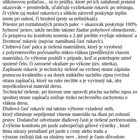
silikónovou potlačou... sú to prúžky, ktoré pri ich zatiahnutí prstami
ukazovák + prostredník, uľahčujú vyzliekanie rukavíc po tréningu,
či výlete (aj mokré rukavice) a silikón zároveň poskytuje lepšiu
istotu pri radení, či brzdení (prsty sa nešmýkajú).
Priestor pri roztiahnutých prstoch palec + ukazovák poskytuje 100%
hybnosť prstov, takže necítite takmer žiadne pohybové obmedzenie,
čo prispieva ku komfortu nosenia a 2-jité prešitie zvyšuje odolnosť a
životnosť rukavíc (najviac namáhaná časť rukavíc).
Chrbtová časť palca je riešená materiálom, ktorý je vyrobený
z polyesterového počesaného mikro-vlákna (predĺženým vlasom
materiálu), čo výborne poslúži v prípade, keď si potrebujete utrieť
spotené čelo, či zarosené okuliare po výkone (tzv. utierka).
Zapínanie rukavíc je technicky riešené na vrchnej strane zápästia
pomocou kvalitného a na dotyk mäkkého suchého zipsu (vrchná
strana zapínača), ktorý na ruke necítite a je vyvinutý tak, aby
nepoškodzoval materiál dresu.
Technické riešenie, pri ktorom sme upravili plochu suchého zipsu zo
spodnej strane zapínača znižuje riziko nechceného zachytenia o
vlákna dresu.
Dlaňová časť rukavíc má takisto výborne vyladený strih,
ktorý eliminuje nepríjemné vlnenie materiálu na dlani pri zohnutí
prstov. Dodatočné odvetranie dlaňovej časti je riešené perforovaním.
Zvýšenie komfortu pri jazde zabezpečujú gélové výstelky , ktoré
tlmia nárazy prenášané pri jazde z cesty alebo trailu a
výrazne znižujú tlak na ulnárny nerv , ktorý je často dôvodom