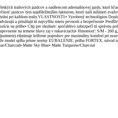
 trailových jazdcov a nadšencom adrenalínovej jazdy, ktorí hľadajú
čnosť jazdcov tým najdôležitejším faktorom, ktorý naši inžinieri zvažova
a ochráni pri každom traily.VLASTNOSTI:• Vyrobený technológiou Double
adväzujú a prinášajú tú najvyššiu mieru pevnosti a bezpečnosti• Predĺž
zície na prilbe• Clip pre okuliare: spoľahlivo zabezpečí tú správnu po
e upevnenie na temene hlavy (aj v rukaviciach)• Hmotnosť: S/M - 260 
djustment) eliminuje kríženie popruhov pre maximálny komfort pri no
ancia, že model spĺňa prísne normy EUBALENIE: prilba FORTEX, n
ue/Charcoal• Matte Sky Blue• Matte Turquoise/Charcoal