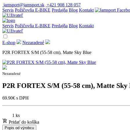
jamsport@jamsport.sk
+421 908 128 057
Servis
Požičovňa E-BIKE
Predajňa
Blog
Kontakt
Servis
Požičovňa E-BIKE
Predajňa
Blog
Kontakt
E-shop
Nezaradené
P2R FORTEX S/M (55-58 cm), Matte Sky Blue
Nezaradené
P2R FORTEX S/M (55-58 cm), Matte Sky 
69.90
€
s DPH
1 ks
Pridať do košíka
Popis od výrobcu