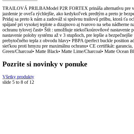
TRAILOVÁ PRILBAModel P2R FORTEX prináša alternatívu pre všetkých
jazdenie je oveľa rýchlejšie, ako kedykoľvek predtým a preto je bezpe
Pridaj sa preto k nám a zadováž si správnu trailovú prilbu, ktorá ť
spájané pri vysokej teplote a dizajnovo aj tvarovo na seba nádherne n
ochranu tylovej časti• Štít : umožňuje niekoľkoúrovňové nastavenie po
nastavenie polohy systému až v 3 stupňoch, pre lepšie a bezpečnejši
prebytočného tepla z obvodu hlavy• PBPA (perfect buckle position a
sieťkou proti hmyzu pre maximálnu ochranu• CE certifikát: gar
Green/Charcoal• Matte Black• Matte Lime/Charcoal• Matte Ocean Bl
Pozrite si novinky v ponuke
Všetky produkty
slide
5 to 8
of 12