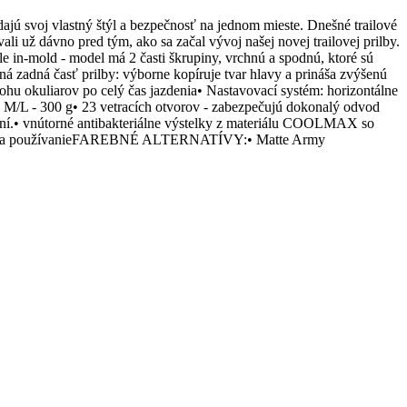
 svoj vlastný štýl a bezpečnosť na jednom mieste. Dnešné trailové
li už dávno pred tým, ako sa začal vývoj našej novej trailovej prilby.
 in-mold - model má 2 časti škrupiny, vrchnú a spodnú, ktoré sú
ená zadná časť prilby: výborne kopíruje tvar hlavy a prináša zvýšenú
lohu okuliarov po celý čas jazdenia• Nastavovací systém: horizontálne
g, M/L - 300 g• 23 vetracích otvorov - zabezpečujú dokonalý odvod
sení.• vnútorné antibakteriálne výstelky z materiálu COOLMAX so
ávod na používanieFAREBNÉ ALTERNATÍVY:• Matte Army