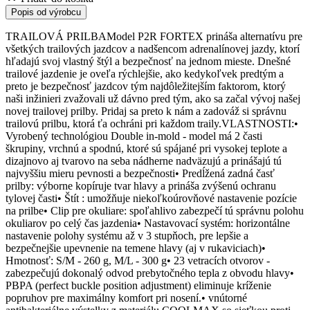
Popis od výrobcu
TRAILOVÁ PRILBAModel P2R FORTEX prináša alternatívu pre
všetkých trailových jazdcov a nadšencom adrenalínovej jazdy, ktorí
hľadajú svoj vlastný štýl a bezpečnosť na jednom mieste. Dnešné
trailové jazdenie je oveľa rýchlejšie, ako kedykoľvek predtým a
preto je bezpečnosť jazdcov tým najdôležitejším faktorom, ktorý
naši inžinieri zvažovali už dávno pred tým, ako sa začal vývoj našej
novej trailovej prilby. Pridaj sa preto k nám a zadováž si správnu
trailovú prilbu, ktorá ťa ochráni pri každom traily.VLASTNOSTI:•
Vyrobený technológiou Double in-mold - model má 2 časti
škrupiny, vrchnú a spodnú, ktoré sú spájané pri vysokej teplote a
dizajnovo aj tvarovo na seba nádherne nadväzujú a prinášajú tú
najvyššiu mieru pevnosti a bezpečnosti• Predĺžená zadná časť
prilby: výborne kopíruje tvar hlavy a prináša zvýšenú ochranu
tylovej časti• Štít : umožňuje niekoľkoúrovňové nastavenie pozície
na prilbe• Clip pre okuliare: spoľahlivo zabezpečí tú správnu polohu
okuliarov po celý čas jazdenia• Nastavovací systém: horizontálne
nastavenie polohy systému až v 3 stupňoch, pre lepšie a
bezpečnejšie upevnenie na temene hlavy (aj v rukaviciach)•
Hmotnosť: S/M - 260 g, M/L - 300 g• 23 vetracích otvorov -
zabezpečujú dokonalý odvod prebytočného tepla z obvodu hlavy•
PBPA (perfect buckle position adjustment) eliminuje kríženie
popruhov pre maximálny komfort pri nosení.• vnútorné