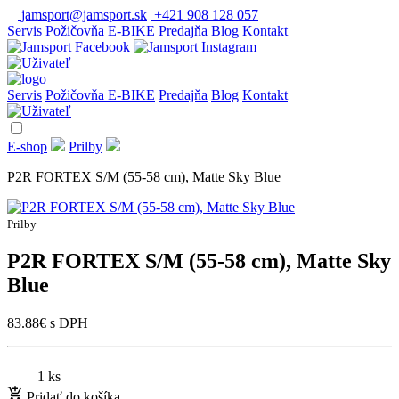
jamsport@jamsport.sk
+421 908 128 057
Servis
Požičovňa E-BIKE
Predajňa
Blog
Kontakt
Servis
Požičovňa E-BIKE
Predajňa
Blog
Kontakt
E-shop
Prilby
P2R FORTEX S/M (55-58 cm), Matte Sky Blue
Prilby
P2R FORTEX S/M (55-58 cm), Matte Sky
Blue
83.88
€
s DPH
1 ks
Pridať do košíka