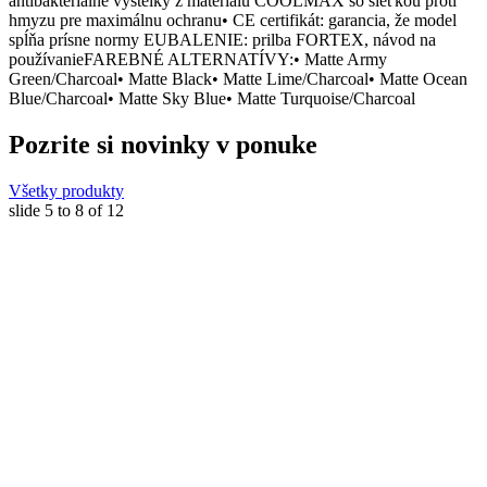
antibakteriálne výstelky z materiálu COOLMAX so sieťkou proti
hmyzu pre maximálnu ochranu• CE certifikát: garancia, že model
spĺňa prísne normy EUBALENIE: prilba FORTEX, návod na
používanieFAREBNÉ ALTERNATÍVY:• Matte Army
Green/Charcoal• Matte Black• Matte Lime/Charcoal• Matte Ocean
Blue/Charcoal• Matte Sky Blue• Matte Turquoise/Charcoal
Pozrite si novinky v ponuke
Všetky produkty
slide
5 to 8
of 12