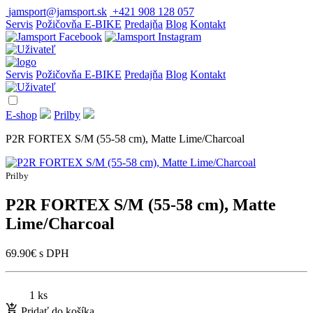
jamsport@jamsport.sk
+421 908 128 057
Servis
Požičovňa E-BIKE
Predajňa
Blog
Kontakt
Servis
Požičovňa E-BIKE
Predajňa
Blog
Kontakt
E-shop
Prilby
P2R FORTEX S/M (55-58 cm), Matte Lime/Charcoal
Prilby
P2R FORTEX S/M (55-58 cm), Matte
Lime/Charcoal
69.90
€
s DPH
1 ks
Pridať do košíka