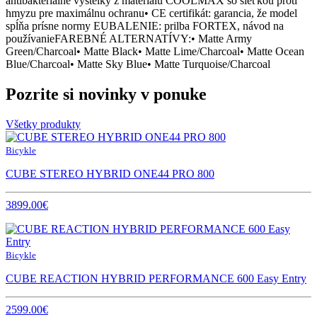
antibakteriálne výstelky z materiálu COOLMAX so sieťkou proti
hmyzu pre maximálnu ochranu• CE certifikát: garancia, že model
spĺňa prísne normy EUBALENIE: prilba FORTEX, návod na
používanieFAREBNÉ ALTERNATÍVY:• Matte Army
Green/Charcoal• Matte Black• Matte Lime/Charcoal• Matte Ocean
Blue/Charcoal• Matte Sky Blue• Matte Turquoise/Charcoal
Pozrite si novinky v ponuke
Všetky produkty
Bicykle
CUBE STEREO HYBRID ONE44 PRO 800
3899.00€
Bicykle
CUBE REACTION HYBRID PERFORMANCE 600 Easy Entry
2599.00€