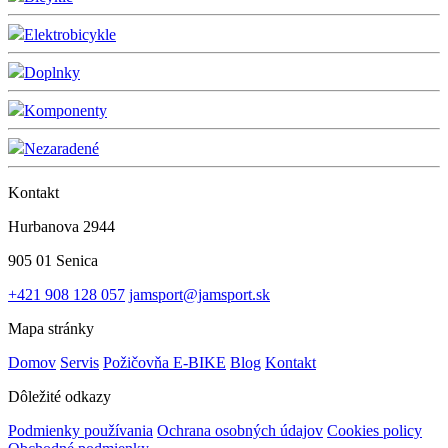
Elektrobicykle
Doplnky
Komponenty
Nezaradené
Kontakt
Hurbanova 2944
905 01 Senica
+421 908 128 057
jamsport@jamsport.sk
Mapa stránky
Domov
Servis
Požičovňa E-BIKE
Blog
Kontakt
Dôležité odkazy
Podmienky používania
Ochrana osobných údajov
Cookies policy