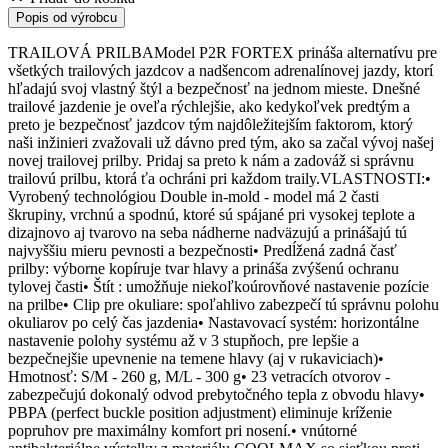
Popis od výrobcu
TRAILOVÁ PRILBAModel P2R FORTEX prináša alternatívu pre
všetkých trailových jazdcov a nadšencom adrenalínovej jazdy, ktorí
hľadajú svoj vlastný štýl a bezpečnosť na jednom mieste. Dnešné
trailové jazdenie je oveľa rýchlejšie, ako kedykoľvek predtým a
preto je bezpečnosť jazdcov tým najdôležitejším faktorom, ktorý
naši inžinieri zvažovali už dávno pred tým, ako sa začal vývoj našej
novej trailovej prilby. Pridaj sa preto k nám a zadováž si správnu
trailovú prilbu, ktorá ťa ochráni pri každom traily.VLASTNOSTI:•
Vyrobený technológiou Double in-mold - model má 2 časti
škrupiny, vrchnú a spodnú, ktoré sú spájané pri vysokej teplote a
dizajnovo aj tvarovo na seba nádherne nadväzujú a prinášajú tú
najvyššiu mieru pevnosti a bezpečnosti• Predĺžená zadná časť
prilby: výborne kopíruje tvar hlavy a prináša zvýšenú ochranu
tylovej časti• Štít : umožňuje niekoľkoúrovňové nastavenie pozície
na prilbe• Clip pre okuliare: spoľahlivo zabezpečí tú správnu polohu
okuliarov po celý čas jazdenia• Nastavovací systém: horizontálne
nastavenie polohy systému až v 3 stupňoch, pre lepšie a
bezpečnejšie upevnenie na temene hlavy (aj v rukaviciach)•
Hmotnosť: S/M - 260 g, M/L - 300 g• 23 vetracích otvorov -
zabezpečujú dokonalý odvod prebytočného tepla z obvodu hlavy•
PBPA (perfect buckle position adjustment) eliminuje kríženie
popruhov pre maximálny komfort pri nosení.• vnútorné