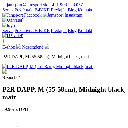
jamsport@jamsport.sk
+421 908 128 057
Servis
Požičovňa E-BIKE
Predajňa
Blog
Kontakt
Servis
Požičovňa E-BIKE
Predajňa
Blog
Kontakt
E-shop
Nezaradené
P2R DAPP, M (55-58cm), Midnight black, matt
Nezaradené
P2R DAPP, M (55-58cm), Midnight black,
matt
39.90
€
s DPH
1 ks