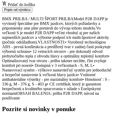
Pridať do košíka
Popis od výrobcu
BMX PRILBA / MULTI ŠPORT PRILBAModel P2R DAPP je
vyvinutý špeciálne pre BMX jazdcov, ktorých požiadavky a
pripomienky sme plne preniesli do vývoja tohoto modelu.Vo
veľkosti S je model P2R DAPP veľmi vhodný aj pre našich
najmenších jazdcov a výborne podporí ich multi-športové aktivity
(počnúc odrážadlom).VLASTNOSTI:• Vyrobený technológiou
ABS - pevná konštrukcia a predĺžený tvar v zadnej časti poskytuje
výbornú ochranu• 12 vetracích otvorov - pre dokonalý odvod
prebytočného tepla z obvodu hlavy a optimálny teplotný komfort•
Optimalizovaný tvar otvoru - prilbu takmer necítite, čím zvyšuje
komfort pri nosení• Dostupná v 3 veľkostiach - S, M, L•
Nastavovací systém - výškovo nastaviteľný systém pre jednoduché
a bezpečné nastavenie k veľkosti hlavy jazdca• Vnútorné
antibakteriálne výstelky - pre maximálny komfort• Hmotnosť : S -
336 g, M - 376 g, S - 403 g• CE certifikát, ktorý je garantom
bezpečnosti a kvalitného spracovania v súlade s Európskymi
normamiOBSAH BALENIA: prilba P2R DAPP, návod na
používanie
Pozrite si novinky v ponuke