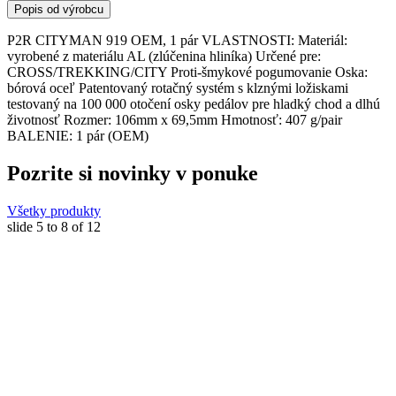
Popis od výrobcu
P2R CITYMAN 919 OEM, 1 pár VLASTNOSTI: Materiál:
vyrobené z materiálu AL (zlúčenina hliníka) Určené pre:
CROSS/TREKKING/CITY Proti-šmykové pogumovanie Oska:
bórová oceľ Patentovaný rotačný systém s klznými ložiskami
testovaný na 100 000 otočení osky pedálov pre hladký chod a dlhú
životnosť Rozmer: 106mm x 69,5mm Hmotnosť: 407 g/pair
BALENIE: 1 pár (OEM)
Pozrite si novinky v ponuke
Všetky produkty
slide
5 to 8
of 12