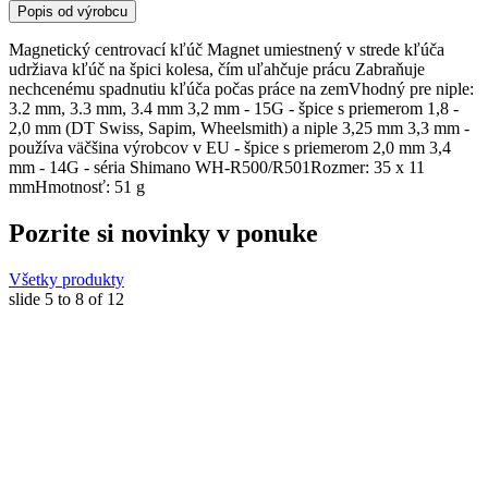
Popis od výrobcu
Magnetický centrovací kľúč Magnet umiestnený v strede kľúča
udržiava kľúč na špici kolesa, čím uľahčuje prácu Zabraňuje
nechcenému spadnutiu kľúča počas práce na zemVhodný pre niple:
3.2 mm, 3.3 mm, 3.4 mm 3,2 mm - 15G - špice s priemerom 1,8 -
2,0 mm (DT Swiss, Sapim, Wheelsmith) a niple 3,25 mm 3,3 mm -
používa väčšina výrobcov v EU - špice s priemerom 2,0 mm 3,4
mm - 14G - séria Shimano WH-R500/R501Rozmer: 35 x 11
mmHmotnosť: 51 g
Pozrite si novinky v ponuke
Všetky produkty
slide
5 to 8
of 12