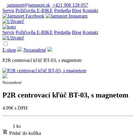
jamsport@jamsport.sk
+421 908 128 057
Servis
Požičovňa E-BIKE
Predajňa
Blog
Kontakt
Servis
Požičovňa E-BIKE
Predajňa
Blog
Kontakt
E-shop
Nezaradené
P2R centrovací kľúč BT-03, s magnetom
Nezaradené
P2R centrovací kľúč BT-03, s magnetom
4.99
€
s DPH
1 ks
Pridať do košíka