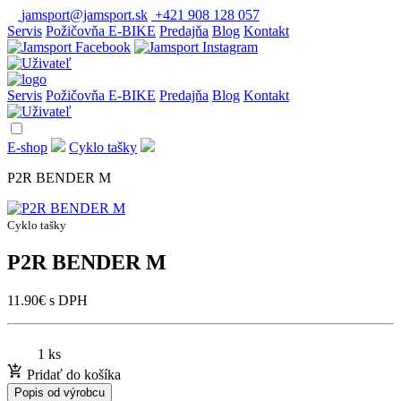
jamsport@jamsport.sk
+421 908 128 057
Servis
Požičovňa E-BIKE
Predajňa
Blog
Kontakt
Servis
Požičovňa E-BIKE
Predajňa
Blog
Kontakt
E-shop
Cyklo tašky
P2R BENDER M
Cyklo tašky
P2R BENDER M
11.90
€
s DPH
1 ks
Pridať do košíka
Popis od výrobcu