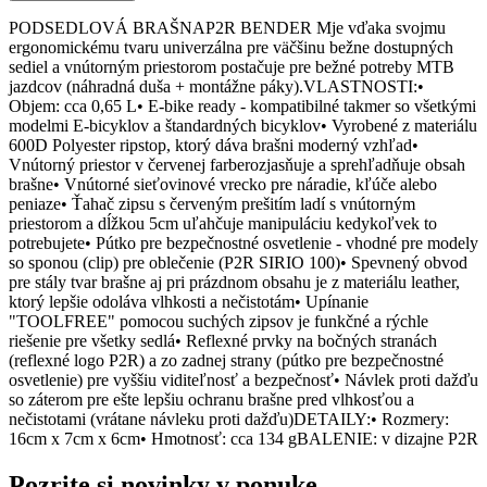
PODSEDLOVÁ BRAŠNAP2R BENDER Mje vďaka svojmu
ergonomickému tvaru univerzálna pre väčšinu bežne dostupných
sediel a vnútorným priestorom postačuje pre bežné potreby MTB
jazdcov (náhradná duša + montážne páky).VLASTNOSTI:•
Objem: cca 0,65 L• E-bike ready - kompatibilné takmer so všetkými
modelmi E-bicyklov a štandardných bicyklov• Vyrobené z materiálu
600D Polyester ripstop, ktorý dáva brašni moderný vzhľad•
Vnútorný priestor v červenej farberozjasňuje a sprehľadňuje obsah
brašne• Vnútorné sieťovinové vrecko pre náradie, kľúče alebo
peniaze• Ťahač zipsu s červeným prešitím ladí s vnútorným
priestorom a dĺžkou 5cm uľahčuje manipuláciu kedykoľvek to
potrebujete• Pútko pre bezpečnostné osvetlenie - vhodné pre modely
so sponou (clip) pre oblečenie (P2R SIRIO 100)• Spevnený obvod
pre stály tvar brašne aj pri prázdnom obsahu je z materiálu leather,
ktorý lepšie odoláva vlhkosti a nečistotám• Upínanie
"TOOLFREE" pomocou suchých zipsov je funkčné a rýchle
riešenie pre všetky sedlá• Reflexné prvky na bočných stranách
(reflexné logo P2R) a zo zadnej strany (pútko pre bezpečnostné
osvetlenie) pre vyššiu viditeľnosť a bezpečnosť• Návlek proti dažďu
so záterom pre ešte lepšiu ochranu brašne pred vlhkosťou a
nečistotami (vrátane návleku proti dažďu)DETAILY:• Rozmery:
16cm x 7cm x 6cm• Hmotnosť: cca 134 gBALENIE: v dizajne P2R
Pozrite si novinky v ponuke