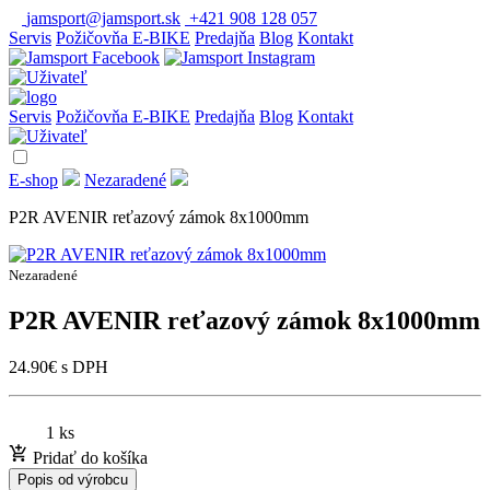
jamsport@jamsport.sk
+421 908 128 057
Servis
Požičovňa E-BIKE
Predajňa
Blog
Kontakt
Servis
Požičovňa E-BIKE
Predajňa
Blog
Kontakt
E-shop
Nezaradené
P2R AVENIR reťazový zámok 8x1000mm
Nezaradené
P2R AVENIR reťazový zámok 8x1000mm
24.90
€
s DPH
1 ks
Pridať do košíka
Popis od výrobcu