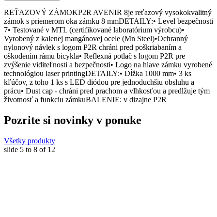
REŤAZOVÝ ZÁMOKP2R AVENIR 8je reťazový vysokokvalitný
zámok s priemerom oka zámku 8 mmDETAILY:• Level bezpečnosti
7• Testované v MTL (certifikované laboratórium výrobcu)•
Vyrobený z kalenej mangánovej ocele (Mn Steel)•Ochranný
nylonový návlek s logom P2R chráni pred poškriabaním a
oškodením rámu bicykla• Reflexná potlač s logom P2R pre
zvýšenie viditeľnosti a bezpečnosti• Logo na hlave zámku vyrobené
technológiou laser printingDETAILY:• Dĺžka 1000 mm• 3 ks
kľúčov, z toho 1 ks s LED diódou pre jednoduchšiu obsluhu a
prácu• Dust cap - chráni pred prachom a vlhkosťou a predlžuje tým
životnosť a funkciu zámkuBALENIE: v dizajne P2R
Pozrite si novinky v ponuke
Všetky produkty
slide
5 to 8
of 12