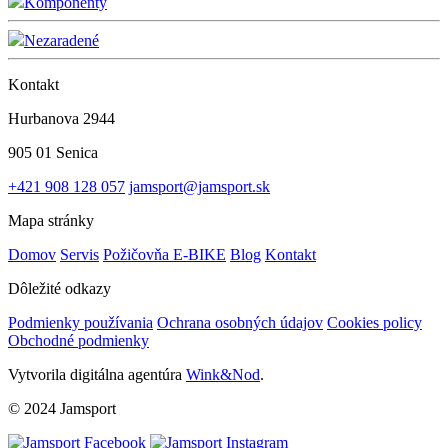
Komponenty
Nezaradené
Kontakt
Hurbanova 2944
905 01 Senica
+421 908 128 057
jamsport@jamsport.sk
Mapa stránky
Domov
Servis
Požičovňa E-BIKE
Blog
Kontakt
Dôležité odkazy
Podmienky používania
Ochrana osobných údajov
Cookies policy
Obchodné podmienky
Vytvorila digitálna agentúra
Wink&Nod
.
© 2024 Jamsport