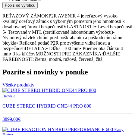
Popis od výrobcu
REŤAZOVÝ ZÁMOKP2R AVENIR 4 je reťazový vysoko
kvalitný oceľový zámok s výborným pomerom jeho hmotnosti k
dosahovanej úrovni bezpečnostiVLASTNOSTI:• Level bezpečnosti
5• Testované v MTL (certifikované laboratórium výrobcu)•
Nylonový návlek chráni pred poškrabaním a poškodením rámu
bicykla• Reflexná potlač P2R pre zvýšenie viditeľnosti a
bezpečnostiDETAILY:• Dĺžka 1100 mm• Priemer oka článku 4
mm• 3 ks kľúčovMOŽNOSTI PRE ZÁKAZNÍKA:ĎALŠIE
FAREBNOSTI: čierna, modrá, ružová, červená, žltá
Pozrite si novinky v ponuke
Všetky produkty
Bicykle
CUBE STEREO HYBRID ONE44 PRO 800
3899.00€