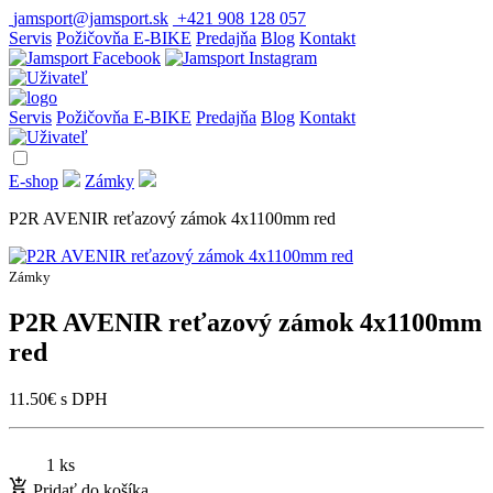
jamsport@jamsport.sk
+421 908 128 057
Servis
Požičovňa E-BIKE
Predajňa
Blog
Kontakt
Servis
Požičovňa E-BIKE
Predajňa
Blog
Kontakt
E-shop
Zámky
P2R AVENIR reťazový zámok 4x1100mm red
Zámky
P2R AVENIR reťazový zámok 4x1100mm
red
11.50
€
s DPH
1 ks
Pridať do košíka