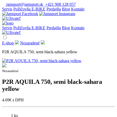
jamsport@jamsport.sk
+421 908 128 057
Servis
Požičovňa E-BIKE
Predajňa
Blog
Kontakt
Servis
Požičovňa E-BIKE
Predajňa
Blog
Kontakt
E-shop
Nezaradené
P2R AQUILA 750, semi black-sahara yellow
Nezaradené
P2R AQUILA 750, semi black-sahara
yellow
4.69
€
s DPH
1 ks