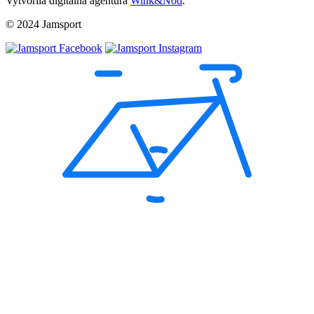
Vytvorila digitálna agentúra
Wink&Nod
.
© 2024 Jamsport