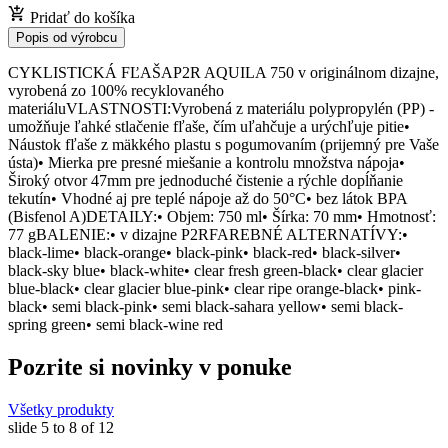
Pridať do košíka
Popis od výrobcu
CYKLISTICKÁ FĽAŠAP2R AQUILA 750 v originálnom dizajne,
vyrobená zo 100% recyklovaného
materiáluVLASTNOSTI:Vyrobená z materiálu polypropylén (PP) -
umožňuje ľahké stlačenie fľaše, čím uľahčuje a urýchľuje pitie•
Náustok fľaše z mäkkého plastu s pogumovaním (prijemný pre Vaše
ústa)• Mierka pre presné miešanie a kontrolu množstva nápoja•
Široký otvor 47mm pre jednoduché čistenie a rýchle dopĺňanie
tekutín• Vhodné aj pre teplé nápoje až do 50°C• bez látok BPA
(Bisfenol A)DETAILY:• Objem: 750 ml• Šírka: 70 mm• Hmotnosť:
77 gBALENIE:• v dizajne P2RFAREBNÉ ALTERNATÍVY:•
black-lime• black-orange• black-pink• black-red• black-silver•
black-sky blue• black-white• clear fresh green-black• clear glacier
blue-black• clear glacier blue-pink• clear ripe orange-black• pink-
black• semi black-pink• semi black-sahara yellow• semi black-
spring green• semi black-wine red
Pozrite si novinky v ponuke
Všetky produkty
slide
5 to 8
of 12