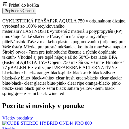
Pridať do košíka
Popis od výrobcu
CYKLISTICKÁ FĽAŠAP2R AQUILA 750 v originálnom dizajne,
vyrobená zo 100% recyklovaného
materiáluVLASTNOSTI:Vyrobená z materiálu polypropylén (PP) -
umožňuje ľahké stlačenie fľaše, čím uľahčuje a urýchľuje
pitieNáustok fľaše z mäkkého plastu s pogumovaním (prijemný pre
Vaše ústa)• Mierka pre presné miešanie a kontrolu množstva nápoja•
Široký otvor 47mm pre jednoduché čistenie a rýchle dopĺňanie
tekutín• Vhodné aj pre teplé nápoje až do 50°C• bez látok BPA
(Bisfenol A)DETAILY:• Objem: 750 ml• Šírka: 70 mm• Hmotnosť:
77 gBALENIE:• v dizajne P2RFAREBNÉ ALTERNATÍVY:•
black-lime• black-orange• black-pink• black-red• black-silver•
black-sky blue• black-white• clear fresh green-black• clear glacier
blue-black• clear glacier blue-pink• clear ripe orange-black• pink-
black• semi black-pink• semi black-sahara yellow• semi black-
spring green• semi black-wine red
Pozrite si novinky v ponuke
Všetky produkty
Bicykle