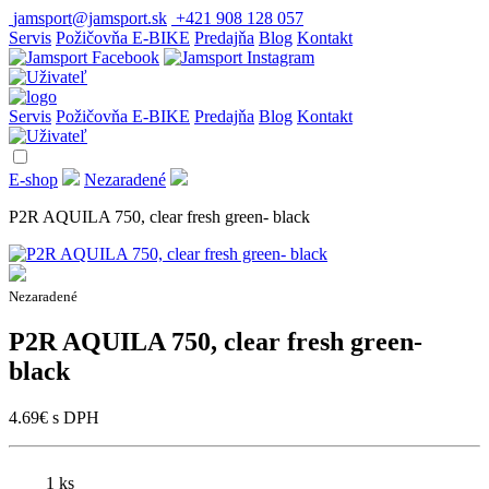
jamsport@jamsport.sk
+421 908 128 057
Servis
Požičovňa E-BIKE
Predajňa
Blog
Kontakt
Servis
Požičovňa E-BIKE
Predajňa
Blog
Kontakt
E-shop
Nezaradené
P2R AQUILA 750, clear fresh green- black
Nezaradené
P2R AQUILA 750, clear fresh green-
black
4.69
€
s DPH
1 ks