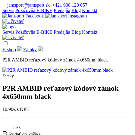
jamsport@jamsport.sk
+421 908 128 057
Servis
Požičovňa E-BIKE
Predajňa
Blog
Kontakt
Servis
Požičovňa E-BIKE
Predajňa
Blog
Kontakt
E-shop
Zámky
P2R AMBID reťazový kódový zámok 4x650mm black
Zámky
P2R AMBID reťazový kódový zámok
4x650mm black
10.90
€
s DPH
1 ks
Pridať do košíka