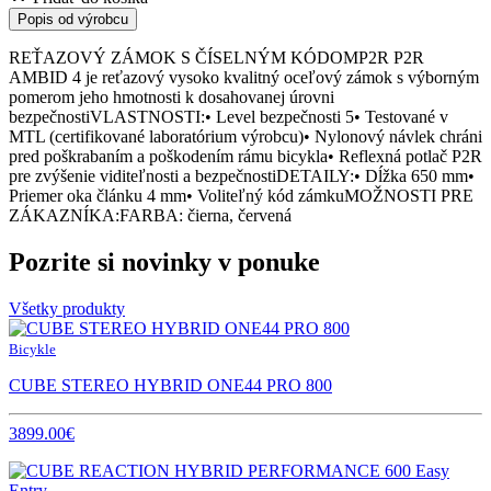
Popis od výrobcu
REŤAZOVÝ ZÁMOK S ČÍSELNÝM KÓDOMP2R P2R
AMBID 4 je reťazový vysoko kvalitný oceľový zámok s výborným
pomerom jeho hmotnosti k dosahovanej úrovni
bezpečnostiVLASTNOSTI:• Level bezpečnosti 5• Testované v
MTL (certifikované laboratórium výrobcu)• Nylonový návlek chráni
pred poškrabaním a poškodením rámu bicykla• Reflexná potlač P2R
pre zvýšenie viditeľnosti a bezpečnostiDETAILY:• Dĺžka 650 mm•
Priemer oka článku 4 mm• Voliteľný kód zámkuMOŽNOSTI PRE
ZÁKAZNÍKA:FARBA: čierna, červená
Pozrite si novinky v ponuke
Všetky produkty
Bicykle
CUBE STEREO HYBRID ONE44 PRO 800
3899.00€