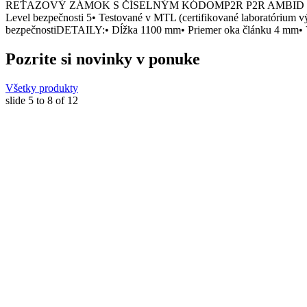
REŤAZOVÝ ZÁMOK S ČÍSELNÝM KÓDOMP2R P2R AMBID 4 je reťazo
Level bezpečnosti 5• Testované v MTL (certifikované laboratórium v
bezpečnostiDETAILY:• Dĺžka 1100 mm• Priemer oka článku 4 
Pozrite si novinky v ponuke
Všetky produkty
slide
5 to 8
of 12