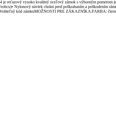
vý vysoko kvalitný oceľový zámok s výborným pomerom jeho 
ýrobcu)• Nylonový návlek chráni pred poškrabaním a poškodením rámu 
mm• Voliteľný kód zámkuMOŽNOSTI PRE ZÁKAZNÍKA:FARBA: čierna