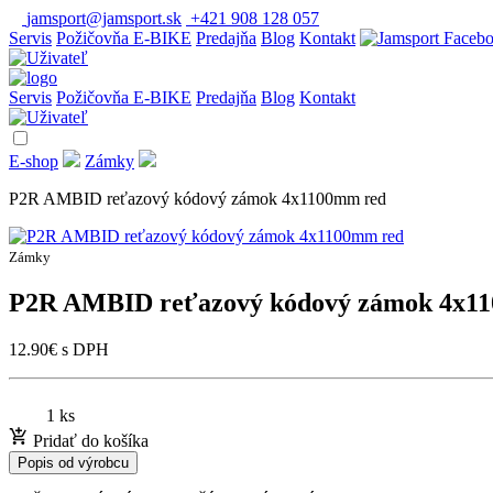
jamsport@jamsport.sk
+421 908 128 057
Servis
Požičovňa E-BIKE
Predajňa
Blog
Kontakt
Servis
Požičovňa E-BIKE
Predajňa
Blog
Kontakt
E-shop
Zámky
P2R AMBID reťazový kódový zámok 4x1100mm red
Zámky
P2R AMBID reťazový kódový zámok 4x1
12.90
€
s DPH
1 ks
Pridať do košíka
Popis od výrobcu