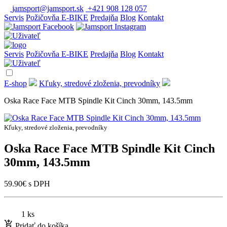
jamsport@jamsport.sk
+421 908 128 057
Servis
Požičovňa E-BIKE
Predajňa
Blog
Kontakt
Servis
Požičovňa E-BIKE
Predajňa
Blog
Kontakt
E-shop
Kľuky, stredové zloženia, prevodníky
Oska Race Face MTB Spindle Kit Cinch 30mm, 143.5mm
Kľuky, stredové zloženia, prevodníky
Oska Race Face MTB Spindle Kit Cinch
30mm, 143.5mm
59.90
€
s DPH
1 ks
Pridať do košíka