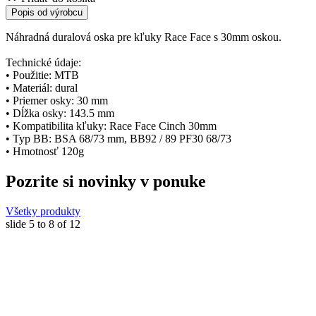
Popis od výrobcu
Náhradná duralová oska pre kľuky Race Face s 30mm oskou.
Technické údaje:
• Použitie: MTB
• Materiál: dural
• Priemer osky: 30 mm
• Dĺžka osky: 143.5 mm
• Kompatibilita kľuky: Race Face Cinch 30mm
• Typ BB: BSA 68/73 mm, BB92 / 89 PF30 68/73
• Hmotnosť 120g
Pozrite si novinky v ponuke
Všetky produkty
slide
5 to 8
of 12