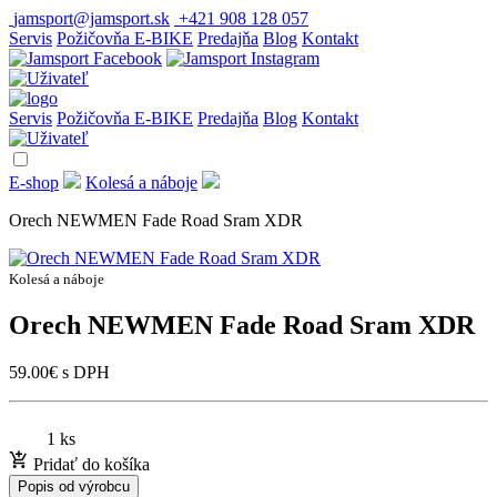
jamsport@jamsport.sk
+421 908 128 057
Servis
Požičovňa E-BIKE
Predajňa
Blog
Kontakt
Servis
Požičovňa E-BIKE
Predajňa
Blog
Kontakt
E-shop
Kolesá a náboje
Orech NEWMEN Fade Road Sram XDR
Kolesá a náboje
Orech NEWMEN Fade Road Sram XDR
59.00
€
s DPH
1 ks
Pridať do košíka
Popis od výrobcu