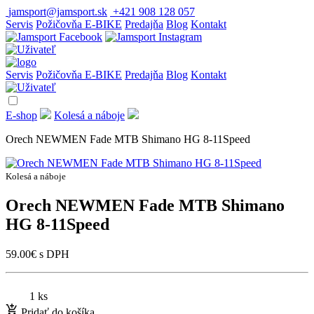
jamsport@jamsport.sk
+421 908 128 057
Servis
Požičovňa E-BIKE
Predajňa
Blog
Kontakt
Servis
Požičovňa E-BIKE
Predajňa
Blog
Kontakt
E-shop
Kolesá a náboje
Orech NEWMEN Fade MTB Shimano HG 8-11Speed
Kolesá a náboje
Orech NEWMEN Fade MTB Shimano
HG 8-11Speed
59.00
€
s DPH
1 ks
Pridať do košíka