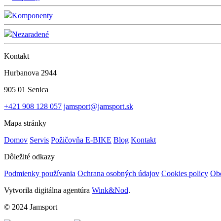
Komponenty
Nezaradené
Kontakt
Hurbanova 2944
905 01 Senica
+421 908 128 057
jamsport@jamsport.sk
Mapa stránky
Domov
Servis
Požičovňa E-BIKE
Blog
Kontakt
Dôležité odkazy
Podmienky používania
Ochrana osobných údajov
Cookies policy
Ob
Vytvorila digitálna agentúra
Wink&Nod
.
© 2024 Jamsport