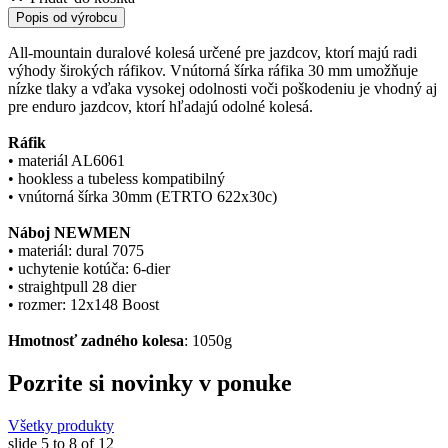
Popis od výrobcu
All-mountain duralové kolesá určené pre jazdcov, ktorí majú radi
výhody širokých ráfikov. Vnútorná šírka ráfika 30 mm umožňuje
nízke tlaky a vďaka vysokej odolnosti voči poškodeniu je vhodný aj
pre enduro jazdcov, ktorí hľadajú odolné kolesá.
Ráfik
• materiál AL6061
• hookless a tubeless kompatibilný
• vnútorná šírka 30mm (ETRTO 622x30c)
Náboj NEWMEN
• materiál: dural 7075
• uchytenie kotúča: 6-dier
• straightpull 28 dier
• rozmer: 12x148 Boost
Hmotnosť zadného kolesa
: 1050g
Pozrite si novinky v ponuke
Všetky produkty
slide
5 to 8
of 12