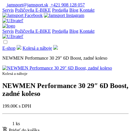
jamsport@jamsport.sk
+421 908 128 057
Servis
Požičovňa E-BIKE
Predajňa
Blog
Kontakt
Servis
Požičovňa E-BIKE
Predajňa
Blog
Kontakt
E-shop
Kolesá a náboje
NEWMEN Performance 30 29″ 6D Boost, zadné koleso
Kolesá a náboje
NEWMEN Performance 30 29″ 6D Boost,
zadné koleso
199.00
€
s DPH
1 ks
Pridať do košíka