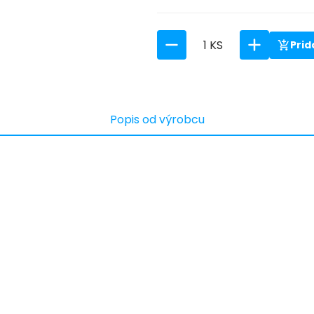
1 KS
Prid
Popis od výrobcu