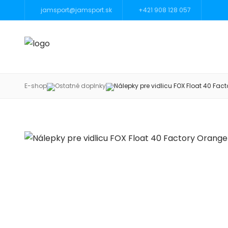
jamsport@jamsport.sk
+421 908 128 057
E-shop
Ostatné doplnky
Nálepky pre vidlicu FOX Float 40 Fac