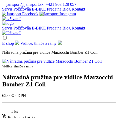
jamsport@jamsport.sk
+421 908 128 057
Servis
Požičovňa E-BIKE
Predajňa
Blog
Kontakt
Servis
Požičovňa E-BIKE
Predajňa
Blog
Kontakt
E-shop
Vidlice, tlmiče a rámy
Náhradná pružina pre vidlice Marzocchi Bomber Z1 Coil
Vidlice, tlmiče a rámy
Náhradná pružina pre vidlice Marzocchi
Bomber Z1 Coil
65.00
€
s DPH
1 ks
Pridať do košíka