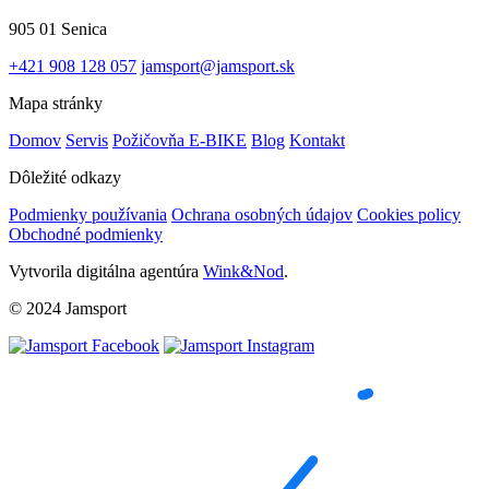
905 01 Senica
+421 908 128 057
jamsport@jamsport.sk
Mapa stránky
Domov
Servis
Požičovňa E-BIKE
Blog
Kontakt
Dôležité odkazy
Podmienky používania
Ochrana osobných údajov
Cookies policy
Obchodné podmienky
Vytvorila digitálna agentúra
Wink&Nod
.
© 2024 Jamsport