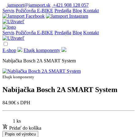
jamsport@jamsport.sk
+421 908 128 057
Servis
Požičovňa E-BIKE
Predajňa
Blog
Kontakt
Servis
Požičovňa E-BIKE
Predajňa
Blog
Kontakt
E-shop
Ebajk komponenty
Nabíjačka Bosch 2A SMART System
Ebajk komponenty
Nabíjačka Bosch 2A SMART System
84.90
€
s DPH
1 ks
Pridať do košíka
Popis od výrobcu