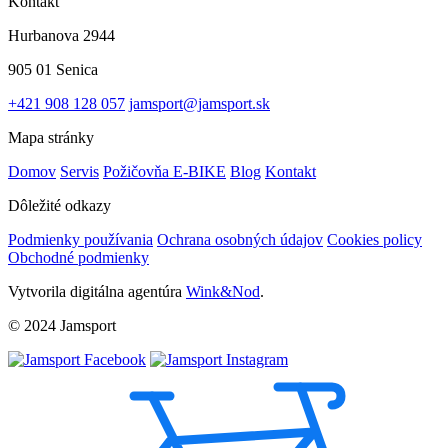
Kontakt
Hurbanova 2944
905 01 Senica
+421 908 128 057
jamsport@jamsport.sk
Mapa stránky
Domov
Servis
Požičovňa E-BIKE
Blog
Kontakt
Dôležité odkazy
Podmienky používania
Ochrana osobných údajov
Cookies policy
Obchodné podmienky
Vytvorila digitálna agentúra
Wink&Nod
.
© 2024 Jamsport