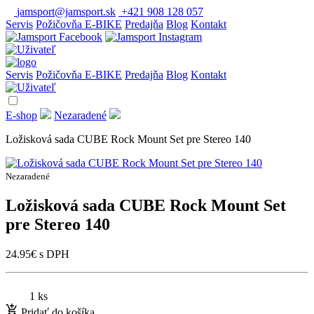
jamsport@jamsport.sk
+421 908 128 057
Servis
Požičovňa E-BIKE
Predajňa
Blog
Kontakt
Servis
Požičovňa E-BIKE
Predajňa
Blog
Kontakt
E-shop
Nezaradené
Ložisková sada CUBE Rock Mount Set pre Stereo 140
Nezaradené
Ložisková sada CUBE Rock Mount Set
pre Stereo 140
24.95
€
s DPH
1 ks
Pridať do košíka