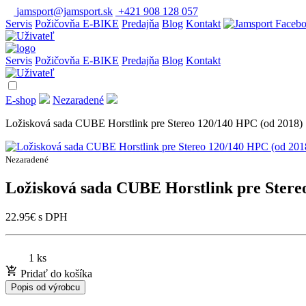
jamsport@jamsport.sk
+421 908 128 057
Servis
Požičovňa E-BIKE
Predajňa
Blog
Kontakt
Servis
Požičovňa E-BIKE
Predajňa
Blog
Kontakt
E-shop
Nezaradené
Ložisková sada CUBE Horstlink pre Stereo 120/140 HPC (od 2018)
Nezaradené
Ložisková sada CUBE Horstlink pre Stere
22.95
€
s DPH
1 ks
Pridať do košíka
Popis od výrobcu