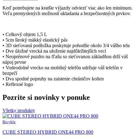
Keď potrebujete na kratšie výjazdy odviezť viac ako len minimum.
Veľa premyslených možností ukladania a bezpečnostných prvkov.
• Celkový objem 1,5 L
• 5cm široký mäkký elastický pás
• 3D sieťovaná podložka poskytuje pohodlie okolo 3/4 vášho tela
• Dve úložné vrecká na uloženie najdôležitejších vecí
• Neoprénové puzdro na fľašu so sieťovanou základňou drží váš
nápoj pevne
• Vodeodolné vrecko na mobilný telefón udržuje váš telefón v
bezpečí
• Dva spodné popruhy na zaistenie chráničov kolien
• Reflexné logo
Pozrite si novinky v ponuke
Všetky produkty
Bicykle
CUBE STEREO HYBRID ONE44 PRO 800