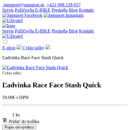
jamsport@jamsport.sk
+421 908 128 057
Servis
Požičovňa E-BIKE
Predajňa
Blog
Kontakt
Servis
Požičovňa E-BIKE
Predajňa
Blog
Kontakt
E-shop
Cyklo tašky
Ľadvinka Race Face Stash Quick
Cyklo tašky
Ľadvinka Race Face Stash Quick
59.00
€
s DPH
1 ks
Pridať do košíka
Popis od výrobcu