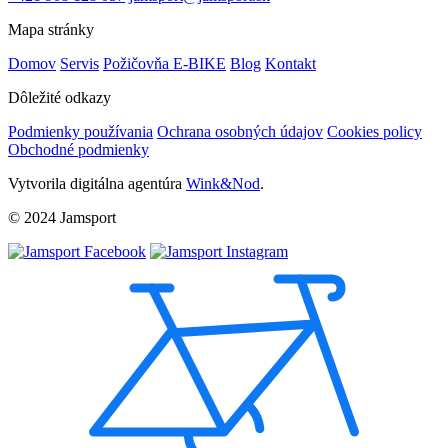
Mapa stránky
Domov
Servis
Požičovňa E-BIKE
Blog
Kontakt
Dôležité odkazy
Podmienky používania
Ochrana osobných údajov
Cookies policy
Obchodné podmienky
Vytvorila digitálna agentúra
Wink&Nod
.
© 2024 Jamsport