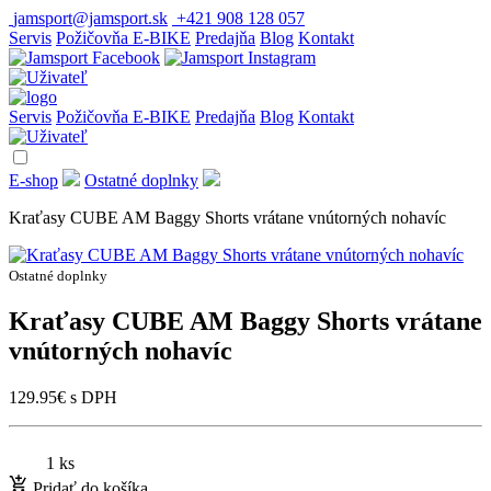
jamsport@jamsport.sk
+421 908 128 057
Servis
Požičovňa E-BIKE
Predajňa
Blog
Kontakt
Servis
Požičovňa E-BIKE
Predajňa
Blog
Kontakt
E-shop
Ostatné doplnky
Kraťasy CUBE AM Baggy Shorts vrátane vnútorných nohavíc
Ostatné doplnky
Kraťasy CUBE AM Baggy Shorts vrátane
vnútorných nohavíc
129.95
€
s DPH
1 ks
Pridať do košíka