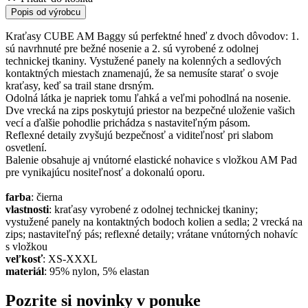
Popis od výrobcu
Kraťasy CUBE AM Baggy sú perfektné hneď z dvoch dôvodov: 1.
sú navrhnuté pre bežné nosenie a 2. sú vyrobené z odolnej
technickej tkaniny. Vystužené panely na kolenných a sedlových
kontaktných miestach znamenajú, že sa nemusíte starať o svoje
kraťasy, keď sa trail stane drsným.
Odolná látka je napriek tomu ľahká a veľmi pohodlná na nosenie.
Dve vrecká na zips poskytujú priestor na bezpečné uloženie vašich
vecí a ďalšie pohodlie prichádza s nastaviteľným pásom.
Reflexné detaily zvyšujú bezpečnosť a viditeľnosť pri slabom
osvetlení.
Balenie obsahuje aj vnútorné elastické nohavice s vložkou AM Pad
pre vynikajúcu nositeľnosť a dokonalú oporu.
farba
: čierna
vlastnosti
: kraťasy vyrobené z odolnej technickej tkaniny;
vystužené panely na kontaktných bodoch kolien a sedla; 2 vrecká na
zips; nastaviteľný pás; reflexné detaily; vrátane vnútorných nohavíc
s vložkou
veľkosť
: XS-XXXL
materiál
: 95% nylon, 5% elastan
Pozrite si novinky v ponuke