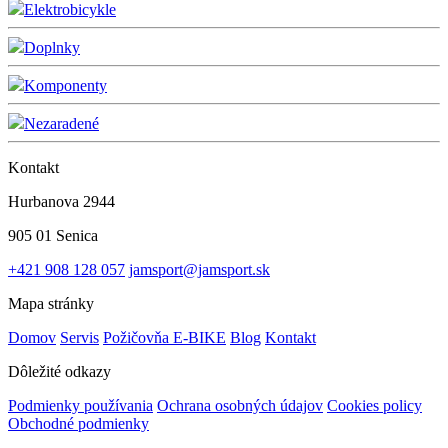
Elektrobicykle
Doplnky
Komponenty
Nezaradené
Kontakt
Hurbanova 2944
905 01 Senica
+421 908 128 057
jamsport@jamsport.sk
Mapa stránky
Domov
Servis
Požičovňa E-BIKE
Blog
Kontakt
Dôležité odkazy
Podmienky používania
Ochrana osobných údajov
Cookies policy
Obchodné podmienky