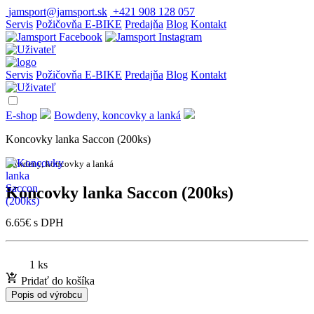
jamsport@jamsport.sk
+421 908 128 057
Servis
Požičovňa E-BIKE
Predajňa
Blog
Kontakt
Servis
Požičovňa E-BIKE
Predajňa
Blog
Kontakt
E-shop
Bowdeny, koncovky a lanká
Koncovky lanka Saccon (200ks)
Bowdeny, koncovky a lanká
Koncovky lanka Saccon (200ks)
6.65
€
s DPH
1 ks
Pridať do košíka
Popis od výrobcu