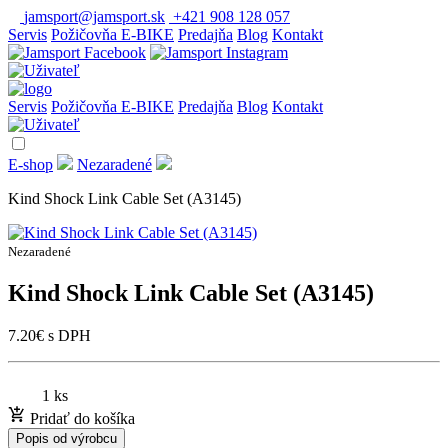
jamsport@jamsport.sk
+421 908 128 057
Servis
Požičovňa E-BIKE
Predajňa
Blog
Kontakt
Servis
Požičovňa E-BIKE
Predajňa
Blog
Kontakt
E-shop
Nezaradené
Kind Shock Link Cable Set (A3145)
Nezaradené
Kind Shock Link Cable Set (A3145)
7.20
€
s DPH
1 ks
Pridať do košíka
Popis od výrobcu